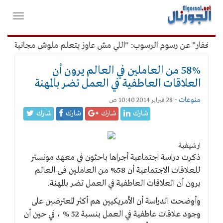
لقائمة
فتح
لرئيسية
واغلاق
القائمة
لغفار" عن رسوم الرسوب: "اللي مش عاوز يتعلم ملوش مجانية"
58% من العاملين في العالم يرون أن
العلاقات العاطفية في العمل تضر بالمهنة
منوعات
-
28 فبراير 2014 10:40 ص
شارك
شارك
شارك
شارك
ارشيفية
ذكرت دراسة اجتماعية أجراها باحثون في معهد مونستر
للعلاقات الاجتماعية أن 58% من العاملين فى العالم
يرون أن العلاقات العاطفية في العمل تضر بالمهنة.
وأوضحت الدراسة أن الأمريكيين هم أكثر المعترضين على
وجود علاقات عاطفية في العمل بنسبة 52 % ، في حين أن