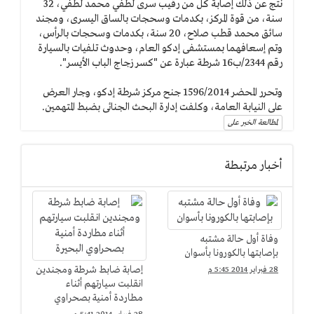
نتج عن ذلك إصابة كل من رقيب سرى لطفي محمد لطفي، 32
سنة، من قوة المركز، بكدمات وسحجات بالساق اليسرى، ومجند
سائق محمد قطب صلاح، 20 سنة، بكدمات وسحجات بالرأس،
وتم إسعافهما بمستشفى إدكو العام، وحدوث تلفيات بالسيارة
رقم 2344/ب16 شرطة عبارة عن "كسر زجاج الباب الأيسر".
وتحرر المحضر 1596/2014 جنح مركز شرطة إدكو، وجار العرض
على النيابة العامة، وكلفت إدارة البحث الجنائى بضبط المتهمين.
لمطالعة الخبر على
أخبار مرتبطة
وفاة أول حالة مشتبه
بإصابتها بالكورونا بأسوان
إصابة ضابط شرطة ومجندين
28 فبراير 2014 5:45 م
انقلبت سيارتهم أثناء
مطاردة أمنية بصحراوي
البحيرة