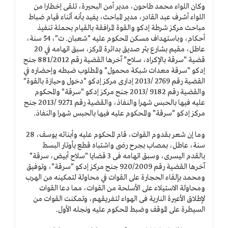
وكان اللواء محمد طاحون، مدير أمن البحيرة، تلقى إخطارا من
اللواء أشرف عبد القادر، مدير المباحث، يفيد بأنه أثناء قيام ضباط
مباحث مركز شرطة إدكو والقوة المرافقة بالقيام بحملة تنفيذ
أحكام، وباستهداف مسكن المحكوم عليه "شعبان. ت"، 54 سنة،
عاطل، مقيم بشارع بئر صديق بدائرة المركز، سبق اتهامه في 20
قضية "سرقة بالإكراه، سلاح" آخرها القضية رقم 881/2012 جنح
إدكو "سرقة معدات شبكة محمول" والمطلوب ضبطه وإحضاره في
القضية رقم 2769 /2013 إدارى مركز إدكو "دخول وحيازة بالقوة"
والقضية رقم 9182 /2013 جنح مركز إدكو "سرقة" والمحكوم
عليه فيها بالحبس شهرا والنفاذ، والقضية رقم 9271 /2013 جنح
مركز إدكو "سرقة" والمحكوم عليه فيها بالحبس شهرا والنفاذ.
وما إن شعر بقدوم القوات، قام المحكوم عليه وأبنائه يوسف، 28
سنة، عاطل، بمصاب بجرح رضى واشتباه قطع بأوتار البسط
بالقدم اليسرى، وسبق اتهامه فى 3 قضايا "سلاح أبيض، سرقة"
آخرها القضية رقم 920/2009 جنح مركز إدكو "سرقة"، وتوفيق
ومحمد بإلقاء الحجارة على القوات في محاولة لتمكينه من الهرب
ومحاولة الاستيلاء على الأسلحة من القوات، مما دعا القوات
لإطلاق الأعيرة النارية فى الهواء لتفريقهم، وتمكنت القوات من
السيطرة على الموقف وضبط المحكوم عليه ونجله الأول.