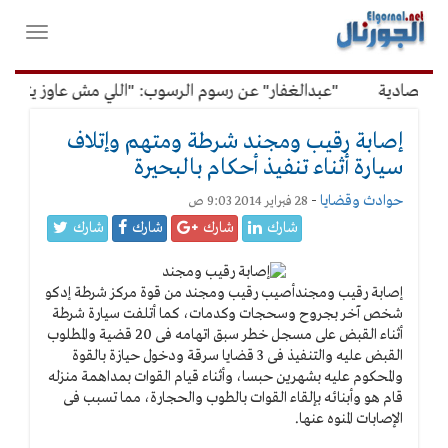
لقائمة
فتح
لرئيسية
واغلاق
القائمة
تصادية
"عبدالغفار" عن رسوم الرسوب: "اللي مش عاوز يتعلم م
إصابة رقيب ومجند شرطة ومتهم وإتلاف
سيارة أثناء تنفيذ أحكام بالبحيرة
حوادث وقضايا
-
28 فبراير 2014 9:03 ص
شارك
شارك
شارك
شارك
إصابة رقيب ومجند
أصيب رقيب ومجند من قوة مركز شرطة إدكو
شخص آخر بجروح وسحجات وكدمات، كما أتلفت سيارة شرطة
أثناء القبض على مسجل خطر سبق اتهامه فى 20 قضية والمطلوب
القبض عليه والتنفيذ فى 3 قضايا سرقة ودخول حيازة بالقوة
والمحكوم عليه بشهرين حبسا، وأثناء قيام القوات بمداهمة منزله
قام هو وأبنائه بإلقاء القوات بالطوب والحجارة، مما تسبب فى
الإصابات المنوه عنها.