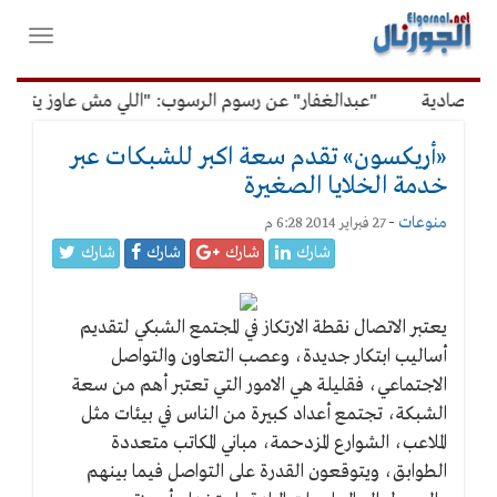
لقائمة
فتح
لرئيسية
واغلاق
القائمة
تصادية
"عبدالغفار" عن رسوم الرسوب: "اللي مش عاوز يتعلم مل
«أريكسون» تقدم سعة اكبر للشبكات عبر
خدمة الخلايا الصغيرة
منوعات
-
27 فبراير 2014 6:28 م
شارك
شارك
شارك
شارك
يعتبر الاتصال نقطة الارتكاز في المجتمع الشبكي لتقديم
أساليب ابتكار جديدة، وعصب التعاون والتواصل
الاجتماعي، فقليلة هي الامور التي تعتبر أهم من سعة
الشبكة، تجتمع أعداد كبيرة من الناس في بيئات مثل
الملاعب، الشوارع المزدحمة، مباني المكاتب متعددة
الطوابق، ويتوقعون القدرة على التواصل فيما بينهم