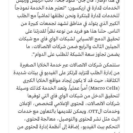
في هذا الإطار، قال جان- كلود جحا، نائب الرئيس ورئيس
الخدمات المدارة في اريكسون: "تعتبر هذه الخدمة نموذجاً
للخدمات المدارة المبتكرة ونحن نطلقها تماشياً مع الطلب
الكبير الذي يتولد في مناطق تشهد تجمعات كبيرة من
الناس. حلنا هذا هو فريد من نوعه نظراً لقدرتنا على
تحقيق الدمج الانسيابي لشبكات الواي فاي مع شبكات
الجيلين الثالث والرابع ضمن شركات الاتصالات، ما
يضمن تجاوز سعة الشبكة للطلب على الدوام".
ستتمكن شركات الاتصالات عبر خدمة الخلايا الصغيرة
من إدارة الطلب المتزايد المرتكز على الفيديو في بيئات شديدة
الكثافة، حيث قد لا يكون إيجاد مواقع الخلايا الكبرى
(Macro Cells) أمراً عملياً. وتعد الخدمة كذلك وسيلة
لتحقيق الدخل من شبكات الواي فاي التي توفرها
شركات الاتصالات، المحتوى الإعلامي المتخصص، الإعلان
وخدمات الOTT. ويمكن تقديمها بالتعاون مع خدمات
البث مثل نشر المحتوى والتوصيل، معالجة المحتوى،
التحكم ببث الفيديو، إضافة إلى أنظمة إدارة المحتوى من