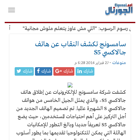
لقائمة
فتح
لرئيسية
واغلاق
القائمة
عن رسوم الرسوب: "اللي مش عاوز يتعلم ملوش مجانية"
أمين الإ
سامسونج تكشف النقاب عن هاتف
جالاكسي S5
منوعات
-
27 فبراير 2014 6:28 م
شارك
شارك
شارك
شارك
كشفت شركة سامسونج للإلكترونيات عن إطلاق هاتف
جالاكسي S5، والذي يمثل الجيل الخامس من هواتف
جالاكسي S الشهيرة عالميا. تم تصميم الهاتف الجديد من
أجل التركيز على أهم احتياجات المستخدمين، حيث يضع
جالاكسي S5 تعريفاً جديدا وبالغ التطور للإمكانيات
الهائلة التي يمكن للتكنولوجيا تقديمها بما يطور أسلوب