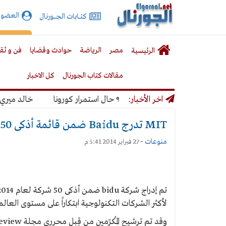
الجورنال
العضوي
كتـــابات الجـــــورنال
نت
لقائمة
إشت
مصر
الرياضة
حوادث وقضايا
فن و ثق
الرئيسية
لرئيسية
مقالات كتاب الجورنال
كل الاخبار
ديال بنسبة 50% حال استمرار كورونا
اخر الأخبار:
خالد ميري: لن ن
MIT تدرج Baidu ضمن قائمة أذكى 50 شركة على مستوى العالم
منوعات
-
27 فبراير 2014 5:41 م
لأكثر الشركات التكنولوجية ابتكاراً على مستوى العالم