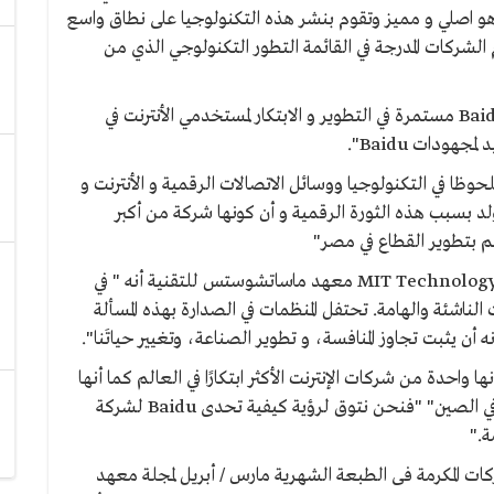
ي هو اصلي و مميز وتقوم بنشر هذه التكنولوجيا على نطاق واسع
لشركات المدرجة في القائمة التطور التكنولوجي الذي من
وقال محمد داود مدير تسويق Baidu في مصر "أن Baidu مستمرة في التطوير و الابتكار لمستخدمي الأنترنت في
هودات Baidu".
وظا في التكنولوجيا ووسائل الاتصالات الرقمية و الأنترنت و
 تتولد بسبب هذه الثورة الرقمية و أن كونها شركة من أكبر
هم بتطوير القطاع في مصر"
وأكد Jason Pontin، ناشر ورئيس تحرير MIT Technology Review معهد ماساتشوستس للتقنية أنه " في
لناشئة والهامة. تحتفل المنظمات في الصدارة بهذه المسألة
 يثبت تجاوز المنافسة، و تطوير الصناعة، وتغيير حياتَنا".
إن شركة Baidu برهنت على أنها واحدة من شركات الإنترنت الأكثر ابتكارًا في العالم كما أنها
تعمل على التوسع إلى ما هو أبعد من سوقها الأصلي في الصين" "فنحن نتوق لرؤية كيفية تحدى Baidu لشركة
كة Baidu وغيرها من الشركات المكرمة فى الطبعة الشهرية مارس / أبريل لمجلة معهد