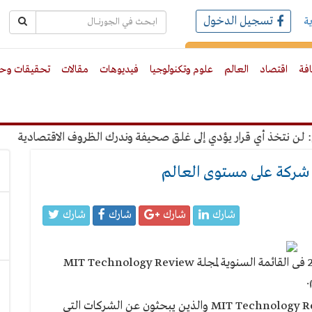
تسجيل الدخول
ة
رك بالبريد الالكترونى
افة
اقتصاد
العالم
علوم وتكنولوجيا
فيديوهات
مقالات
تحقيقات وحو
تخذ أي قرار يؤدي إلى غلق صحيفة وندرك الظروف الاقتصادية
"عبد
شارك
شارك
شارك
شارك
تم إدراج شركة bidu ضمن أذكى 50 شركة لعام 2014 فى القائمة السنوية لمجلة MIT Technology Review
.
وقد تم ترشيح المُكرّمين من قِبل محرري مجلة MIT Technology Review والذين يبحثون عن الشركات التي