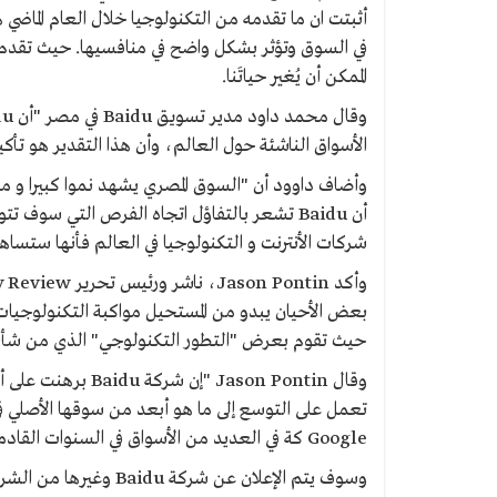
أثبتت ان ما تقدمه من التكنولوجيا خلال العام الماض
في السوق وتؤثر بشكل واضح في منافسيها. حيث تقدم ا
الممكن أن يُغير حياتَنا.
الأسواق الناشئة حول العالم، وأن هذا التقدير هو تأكيد لمج
وأضاف داوود أن "السوق المصري يشهد نموا كبيرا و ملح
أن Baidu تشعر بالتفاؤل اتجاه الفرص التي سوف
شركات الأنترنت و التكنولوجيا في العالم فأنها ستسا
بعض الأحيان يبدو من المستحيل مواكبة التكنولوجيات ا
حيث تقوم بعرض "التطور التكنولوجي" الذي من شأنه أن
وقال Jason Pontin "
Google كة في العديد من الأسواق في السنوات القادمة."
وسوف يتم الإعلان عن شر