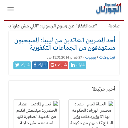
لقائمة
فتح
لرئيسية
واغلاق
القائمة
قتصادية
"عبدالغفار" عن رسوم الرسوب: "اللي مش عاوز يتعلم م
أحد المصريين العائدين من ليبيا: المسيحيون
مستهدفون من الجماعات التكفيرية
فيديوهات
يوتيوب
-
27 فبراير 2014 11:31 ص
شارك
شارك
شارك
شارك
أخبار مرتبطة