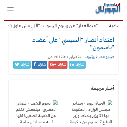
لقائمة
فتح
لرئيسية
واغلاق
القائمة
تصادية
"عبدالغفار" عن رسوم الرسوب: "اللي مش عاوز يتعلم مل
اعتداء أنصار "السيسي" على أعضاء
"باسمون"
فيديوهات
يوتيوب
-
27 فبراير 2014 1:01 ص
شارك
شارك
شارك
شارك
أخبار مرتبطة