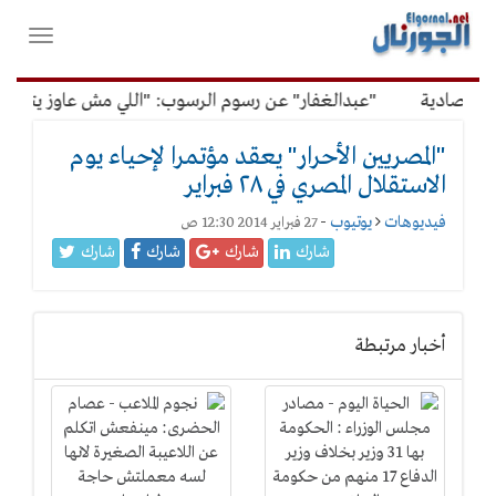
لقائمة
فتح
لرئيسية
واغلاق
القائمة
قتصادية
"عبدالغفار" عن رسوم الرسوب: "اللي مش عاوز يتعلم م
"المصريين الأحرار" يعقد مؤتمرا لإحياء يوم
الاستقلال المصري في ٢٨ فبراير
فيديوهات
يوتيوب
-
27 فبراير 2014 12:30 ص
شارك
شارك
شارك
شارك
أخبار مرتبطة