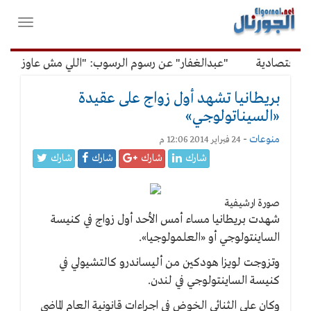
لقائمة
فتح
لرئيسية
واغلاق
القائمة
اقتصادية
"عبدالغفار" عن رسوم الرسوب: "اللي مش عاوز يتعلم 
بريطانيا تشهد أول زواج على عقيدة
«السيناتولوجي»
منوعات
-
24 فبراير 2014 12:06 م
شارك
شارك
شارك
شارك
صورة ارشيفية
شهدت بريطانيا مساء أمس الأحد أول زواج في كنيسة
الساينتولوجي أو «العلمولوجيا».
وتزوجت لويزا هودكين من أليساندرو كالتشيولي في
كنيسة الساينتولوجي في لندن.
وكان على الثنائي الخوض في اجراءات قانونية العام الماضي