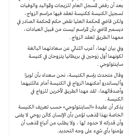
بعد أن رفض المسجل العام للزيجات والمواليد والوفيات
تسجيل الكنيسة ككنيسة تعقد فيها مراسم الزواج،
ولكن قاضي المحكمة العليا نقض حكم المحكمة الصادر في
ديسمبر الماضي بأن المراسم ليست من قبيل العبادات،
ممهدا الطريق لعقد الزواج .
وفي بيان لهما، أعرب الثنائي عن سعادتهما البالغة
لكونهما أول زوجين في بريطانيا يتزوجان في كنيسة
ساينتولوجي .
وقال متحدث بإسم الكنيسة، نحن سعداء بأن لويزا
وأليساندرو أمكنهما الزواج في الكنيسة أمام عائلتيهما
وأصدقائهما، لقد مهدا الطريق لآخرين للزواج في
الكنيسة .
يذكر أن عقيدة «الساينتولوجي» حسب تعريف الكنيسة
الخاصة بهذا المذهب تؤمن بأن الإنسان كائن روحي لا يفنى
وأن قدراته لا حدود لها ، ولا يطلب من أتباع المذهب أن
يؤمنوا بأي شيء على وجه التحديد.