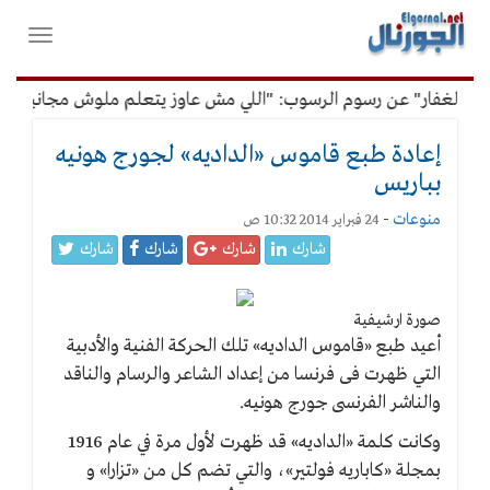
لقائمة
فتح
لرئيسية
واغلاق
القائمة
الغفار" عن رسوم الرسوب: "اللي مش عاوز يتعلم ملوش مجانية"
إعادة طبع قاموس «الداديه» لجورج هونيه
بباريس
منوعات
-
24 فبراير 2014 10:32 ص
شارك
شارك
شارك
شارك
صورة ارشيفية
أعيد طبع «قاموس الداديه» تلك الحركة الفنية والأدبية
التي ظهرت فى فرنسا من إعداد الشاعر والرسام والناقد
والناشر الفرنسى جورج هونيه.
وكانت كلمة «الداديه» قد ظهرت لأول مرة في عام 1916
بمجلة «كاباريه فولتير»، والتي تضم كل من «تزارا» و