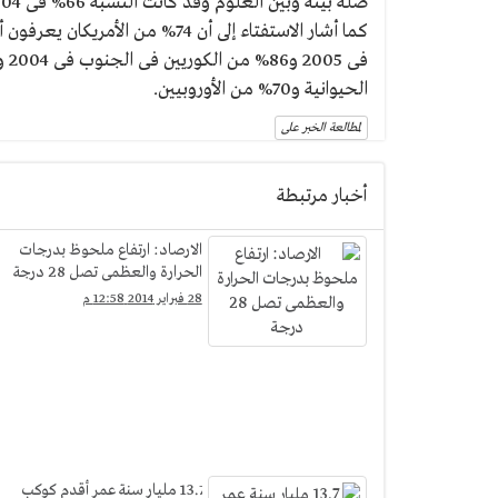
صله بينه وبين العلوم وقد كانت النسبة 66% فى 2004 و62% فى 2010
الحيوانية و70% من الأوروبيين.
لمطالعة الخبر على
أخبار مرتبطة
الارصاد: ارتفاع ملحوظ بدرجات
الحرارة والعظمى تصل 28 درجة
28 فبراير 2014 12:58 م
13.7 مليار سنة عمر أقدم كوكب