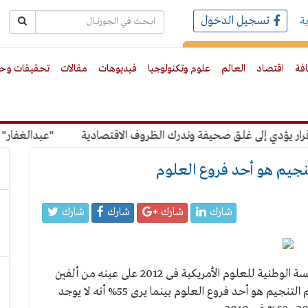
تسجيل الدخول
ة
رك بالبريد الالكترونى
افة
اقتصاد
العالم
علوم وتكنولوجيا
فيديوهات
مقالات
تحقيقات وحو
يؤدي إلى غلق صحيفة وندرك الظروف الاقتصادية
"عبدالغفار" عن 
شارك
شارك
شارك
شارك
أسفرت نتائج الاستفتاء الذى أجراه المسؤولون فى المؤسسة الوطنية للعلوم الأمريكية فى 2012 على عينه من ألفين
و200 شخص أن 42% من الأمريكيين يعتقدون أن علم التنجيم هو أحد فروع العلوم بينما يرى 55% أنه لا يوجد