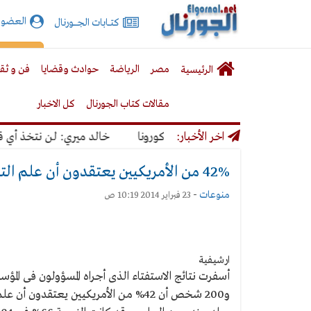
الجورنال
العضوي
كتـــابات الجـــــورنال
نت
لقائمة
إشت
مصر
الرياضة
حوادث وقضايا
فن و ثق
الرئيسية
لرئيسية
مقالات كتاب الجورنال
كل الاخبار
استمرار كورونا
اخر الأخبار:
خالد ميري: لن نتخذ أي قرار 
42% من الأمريكيين يعتقدون أن علم التنجيم هو أحد فروع العلوم
منوعات
-
23 فبراير 2014 10:19 ص
ارشيفية