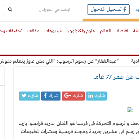
تسجيل الدخول
ة
رك بالبريد الالكترونى
افة
اقتصاد
العالم
علوم وتكنولوجيا
فيديوهات
مقالات
تحقيقات وحو
"عبدالغفار" عن رسوم الرسوب: "اللي مش عاوز يتعلم ملوش مجان
عمر 77 عاما
شارك
شارك
شارك
شارك
 والرسوم المتحركة فى فرنسا هو الفنان اندريه فرانسوا بارب
مع المرض عن عمر يناهز 77 عاما والذى رسم فى عشرين جريدة ومجلة فرنسية وعشرات المطبوعات