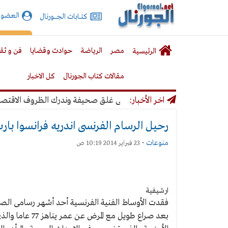
الجورنال
العضوي
كتـــابات الجـــــورنال
نت
لقائمة
إشت
مصر
الرياضة
حوادث وقضايا
فن و ثق
الرئيسية
لرئيسية
مقالات كتاب الجورنال
كل الاخبار
اخر الأخبار:
ري: لن نتخذ أي قرار يؤدي إلى غلق صحيفة وندرك الظروف الاقتصادية
رحيل الرسام الفرنسى اندريه فرانسوا بارب عن 
منوعات
-
23 فبراير 2014 10:19 ص
ارشيفية
فقدت الأوساط الفنية الفرنسية أحد أشهر رسامى الصحف
بعد صراع طويل 