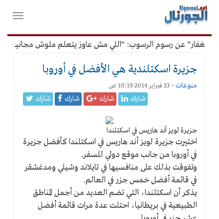
لقائمة
فتح
لرئيسية
واغلاق
القائمة
الغفار" عن رسوم الرسوب: "اللي مش عاوز يتعلم ملوش مجانية"
جزيرة اسكتلندية هي الأفضل في أوروبا
منوعات
-
23 فبراير 2014 10:19 ص
شارك
شارك
شارك
شارك
جزيرة لويز أند هاريس في اسكتلندا
اختيرت جزيرة لويز أند هاريس في اسكتلندا كأفضل جزيرة
في أوروبا من جانب موقع دولي للسفر.
وتفوقت بذلك على منافسيها في تايلاند وشيلي ومدغشقر
في قائمة أفضل خمس جزر في العالم.
يذكر أن اسكتلندا، التي تضم العديد من أجمل المناطق
الطبيعية في بريطانيا، احتلت عدة مرات قائمة أفضل
عشر جزر في أوروبا.