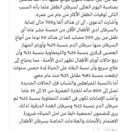
بمناسبة اليوم العالمى لسرطان الطفل علما بأنه السبب
الثانى لوفيات الطفل الأكثر من عام من عمره.
وأشارت الدعوى، الى ان هناك ألفا و700 حالى إصابة
بالسرطان لدى الأطفال الأقل من خمسة عشر عاما أى
طفل من بين 500 مصاب كما ان هناك 60 نوعا من أنواع
السرطان منها سرطان الدم بنسبة 29% وأورام الجهاز
العصبى المركزى بنسبة 24% والليمفاوية بنسبة 11% وأن
ربع حالات أورام الأطفال تظهر لدى الأجنة، مما يحتاج إلى
علاج سريع وأن نسبة البقاء على الحياة لمدة خمس سنوات
ارتفعت بنسبة 82% مقابل 25% منذ عام مضي.
أما بالنسبة للمراهقين والشباب فإن الحالات الجديدة
تصل إلى 800 حاله للفترة العمرية من 15 إلى 19 عاما
وأغلب الإصابات تكون فى الغدد اللمفاوية بنسبة 22% ثم
سرطان الدم بنسبة 12% وسرطان الغدة الدرقية لذلك
يرى المنضمون لجمعية «ايفا من اجل الحياة» ضرورة
الاهتمام بالأبحاث والعلاجات الخاصة بسرطان الأطفال .