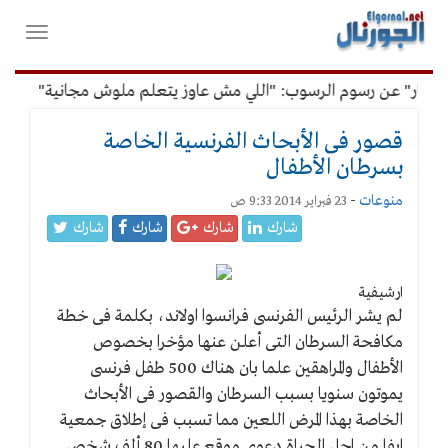
لقائمة
فتح
لرئيسية
واغلاق
القائمة
فار" عن رسوم الرسوب: "اللي مش عاوز يتعلم ملوش مجانية"
أمي
قصور فى الأبحاث الفرنسية الخاصة
بسرطان الأطفال
منوعات
-
23 فبراير 2014 9:33 ص
شارك
شارك
شارك
شارك
ارشيفية
لم يشر الرئيس الفرنسى فرانسوا اولاند، بكلمة فى خطة
مكافحة السرطان التى أعلن عنها مؤخرا بخصوص
الأطفال والمراهقين علما بان هناك 500 طفل فرنسى
يموتون سنويا بسبب السرطان والقصور فى الأبحاث
الخاصة بهذا المرض اللعين مما تسبب فى إطلاق جمعية
ايفا من اجل الحياة دعوى موقع عليها 80 ألف شخص