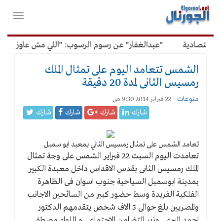
لقائمة
فتح
لرئيسية
واغلاق
القائمة
قتصادية
"عبدالغفار" عن رسوم الرسوب: "اللي مش عاوز يتعلم 
الشمس تتعامد اليوم على تمثال الملك
رمسيس الثانى لمدة 20 دقيقة
منوعات
-
22 فبراير 2014 9:30 ص
شارك
شارك
شارك
شارك
تعامد الشمس على تمثال رمسيس الثاني بمعبد ابو سمبل
تعامدت اليوم السبت 22 فبراير الشمس على وجة تمثال
الملك رمسيس الثانى بقدس الاقداس داخل معبدة الكبير
بمدينة ابوسمبل السياحية جنوب اسوان فى الظاهرة
الفلكية الفريدة وسط حضور كبير من السائحين الاجانب
والمصريين بلغ حوالى 5 الاف شخص يتقدمهم الدكتور
احمد البرعى وزير التضامن الاجتماعى و اللواء مصطفى