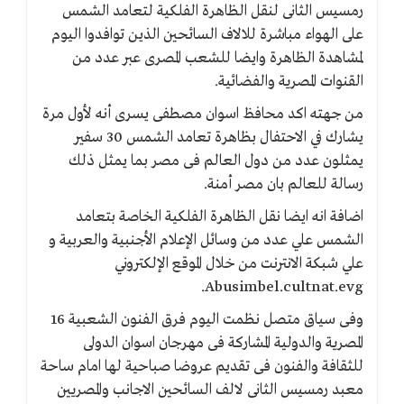
رمسيس الثانى لنقل الظاهرة الفلكية لتعامد الشمس
على الهواء مباشرة للالاف السائحين الذين توافدوا اليوم
لمشاهدة الظاهرة وايضا للشعب المصرى عبر عدد من
القنوات المصرية والفضائية.
من جهته اكد محافظ اسوان مصطفى يسرى أنه لأول مرة
يشارك في الاحتفال بظاهرة تعامد الشمس 30 سفير
يمثلون عدد من دول العالم فى مصر بما يمثل ذلك
رسالة للعالم بان مصر أمنة.
اضافة انه ايضا نقل الظاهرة الفلكية الخاصة بتعامد
الشمس علي عدد من وسائل الإعلام الأجنبية والعربية و
علي شبكة الانترنت من خلال الموقع الإلكتروني
Abusimbel.cultnat.evg.
وفى سياق متصل نظمت اليوم فرق الفنون الشعبية 16
المصرية والدولية المشاركة فى مهرجان اسوان الدولى
للثقافة والفنون فى تقديم عروضا صباحية لها امام ساحة
معبد رمسيس الثانى لالف السائحين الاجانب والمصريين