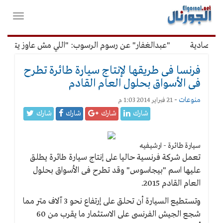
لقائمة
فتح
لرئيسية
واغلاق
القائمة
تصادية
"عبدالغفار" عن رسوم الرسوب: "اللي مش عاوز يتعلم مل
فرنسا فى طريقها لإنتاج سيارة طائرة تطرح
فى الأسواق بحلول العام القادم
منوعات
-
21 فبراير 2014 1:03 م
شارك
شارك
شارك
شارك
سيارة طائرة - ارشيفيه
تعمل شركة فرنسية حاليا على إنتاج سيارة طائرة يطلق
عليها اسم "بيجاسوس" وقد تطرح فى الأسواق بحلول
العام القادم 2015.
وتستطيع السيارة أن تحلق على إرتفاع نحو 3 آلاف متر مما
شجع الجيش الفرنسى على الاستثمار ما يقرب من 60