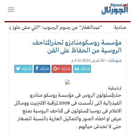
لقائمة
فتح
لرئيسية
واغلاق
القائمة
قتصادية
"عبدالغفار" عن رسوم الرسوب: "اللي مش عاوز يتعلم م
مؤسسة روسكومنادزو تحذرالمتاحف
الروسية من الحفاظ على الفن
منوعات
-
20 فبراير 2014 4:15 م
شارك
شارك
شارك
شارك
ارشيفية
حذرالمسئولون الروس فى مؤسسة روسكو مناذرو
الفيدرالية التى تأسست فى 2008 لمراقبة الانترنيت ووسائل
الاعلام فى روسيا المسئولون فى المتاحف الروسية بمنع
عرض او اخفاء الصور والتماثيل العارية بالنسبة للصغار
حتى لا تخدش حيائهم .