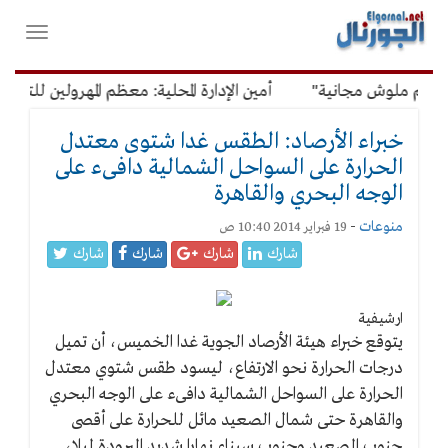
لقائمة
فتح
لرئيسية
واغلاق
القائمة
م ملوش مجانية"
أمين الإدارة المحلية: معظم المهرولين للتصالح 
خبراء الأرصاد: الطقس غدا شتوى معتدل
الحرارة على السواحل الشمالية دافىء على
الوجه البحري والقاهرة
منوعات
-
19 فبراير 2014 10:40 ص
شارك
شارك
شارك
شارك
ارشيفية
يتوقع خبراء هيئة الأرصاد الجوية غدا الخميس، أن تميل
درجات الحرارة نحو الارتفاع، ليسود طقس شتوي معتدل
الحرارة على السواحل الشمالية دافىء على الوجه البحري
والقاهرة حتى شمال الصعيد مائل للحرارة على أقصى
جنوب الصعيد وجنوب سيناء نهارا شديد البرودة ليلا،