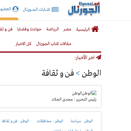
الجورنال
العضوي
كتـــابات الجـــــورنال
نت
لقائمة
إشت
مصر
الرياضة
حوادث وقضايا
فن و ثق
الرئيسية
لرئيسية
مقالات كتاب الجورنال
كل الاخبار
اخر الأخبار:
الوطن
>
فن و ثقافة
الوطن
رئيس التحرير : مجدى الجلاد
الوطن - سياسة
الوطن - محافظات
الوطن - فن و ثقافة