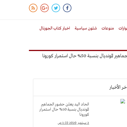
ارات
منوعات
شئون سياسية
اخبار كتاب الجورنال
بة 50% حال استمرار كورونا
خالد ميري: لن نتخذ أ
خر الأخبار
اتحاد اليد يعلن حضور الجماهير
المونديال بنسبة 50% حال استمرار
كورونا
2 سبتمبر 2020 1:33 ص