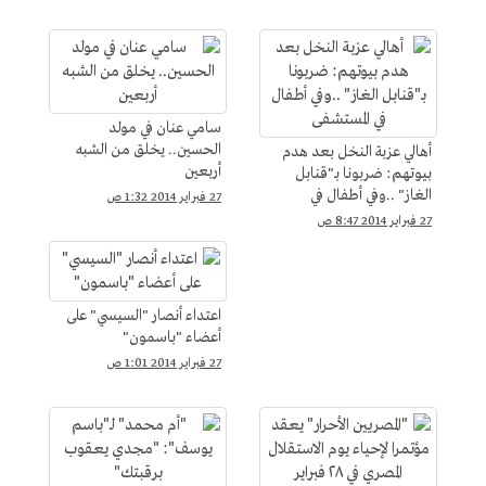
سامي عنان في مولد
الحسين.. يخلق من الشبه
أهالي عزبة النخل بعد هدم
أربعين
بيوتهم: ضربونا بـ"قنابل
الغاز" ..وفي أطفال في
27 فبراير 2014 1:32 ص
المستشفى
27 فبراير 2014 8:47 ص
اعتداء أنصار "السيسي" على
أعضاء "باسمون"
27 فبراير 2014 1:01 ص