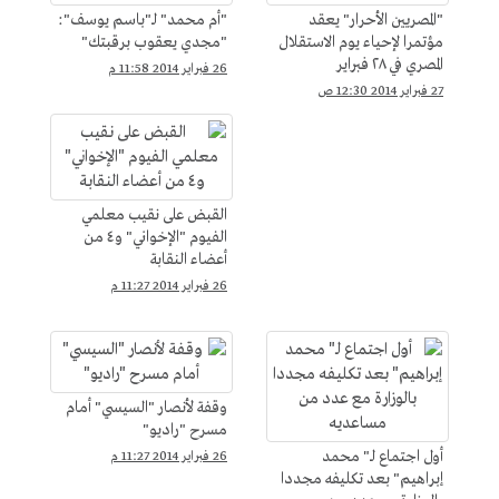
"المصريين الأحرار" يعقد
"أم محمد" لـ"باسم يوسف":
مؤتمرا لإحياء يوم الاستقلال
"مجدي يعقوب برقبتك"
المصري في ٢٨ فبراير
26 فبراير 2014 11:58 م
27 فبراير 2014 12:30 ص
القبض على نقيب معلمي
الفيوم "الإخواني" و٤ من
أعضاء النقابة
26 فبراير 2014 11:27 م
وقفة لأنصار "السيسي" أمام
مسرح "راديو"
أول اجتماع لـ" محمد
26 فبراير 2014 11:27 م
إبراهيم" بعد تكليفه مجددا