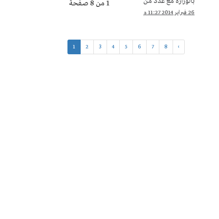
بالوزارة مع عدد من
1 من 8 صفحة
مساعديه
26 فبراير 2014 11:27 م
1
2
3
4
5
6
7
8
›