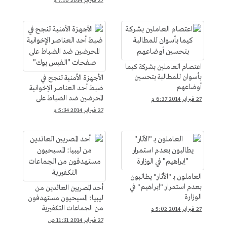
27 فبراير 2014 7:10 م
اعتصام العاملين بشركة كيما
بأسوان للمطالبة بتحسين
الأجهزة الأمنية تنجح في
أوضاعهم
ضبط أحد العناصر الإخوانية
المحرضين ضد الضباط على
27 فبراير 2014 6:37 م
صفحات "الفيس بوك"
27 فبراير 2014 5:34 م
العاملون بـ "الأثار" يطالبون
بعدم استمرار "إبراهيم" في
أحد المصريين العائدين من
الوزارة
ليبيا: المسيحيون مستهدفون
من الجماعات التكفيرية
27 فبراير 2014 5:02 م
27 فبراير 2014 11:31 ص