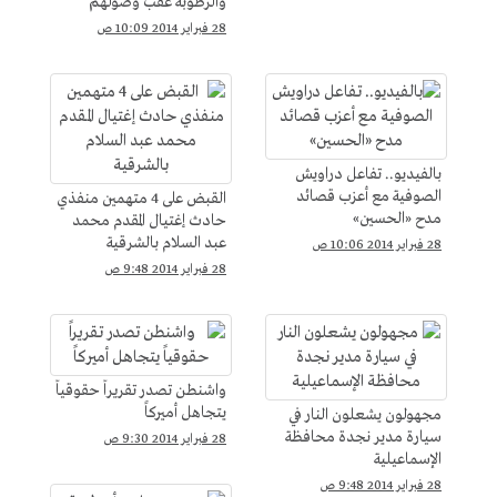
والرطوبة عقب وصولهم
لمواجهة يانج أفريكانز
28 فبراير 2014 10:09 ص
بالفيديو.. تفاعل دراويش
الصوفية مع أعزب قصائد
القبض على 4 متهمين منفذي
مدح «الحسين»
حادث إغتيال المقدم محمد
عبد السلام بالشرقية
28 فبراير 2014 10:06 ص
28 فبراير 2014 9:48 ص
واشنطن تصدر تقريراً حقوقياً
يتجاهل أميركاً
مجهولون يشعلون النار في
سيارة مدير نجدة محافظة
28 فبراير 2014 9:30 ص
الإسماعيلية
28 فبراير 2014 9:48 ص