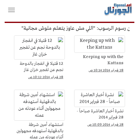
لقائمة
فتح
لرئيسية
واغلاق
القائمة
عن رسوم الرسوب: "اللي مش عاوز يتعلم ملوش مجانية"
أمين الإ
فيديوهات
Keeping up with the
Kattans
12 قتيلا في انفجار بالدوحة
نجم عن تفجير خزان غاز
28 فبراير 2014 10:14 ص
28 فبراير 2014 10:12 ص
نشرة أخبار العاشرة صباحاً -
28 فبراير 2014
استشهاد أمين شرطة
28 فبراير 2014 10:09 ص
بالدقهلية أستهدفه مجهولين
أثناء عودته من عمله