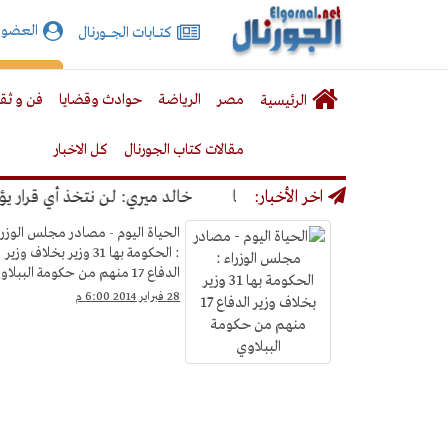
الجورنال
العضوي
كتـــابات الجـــــورنال
نت
لقائمة
إشت
مصر
الرياضة
حوادث وقضايا
فن و ثق
الرئيسية
لرئيسية
مقالات كتاب الجورنال
كل الاخبار
ونا
اخر الأخبار:
خالد ميري: لن نتخذ أي قرار يؤدي إل
فيديوهات
الحياة اليوم - مصادر مجلس الوزرا
: الحكومة بها 31 وزير بخلاف وزير
الدفاع 17 منهم من حكومة الببلاوي
28 فبراير 2014 6:00 م