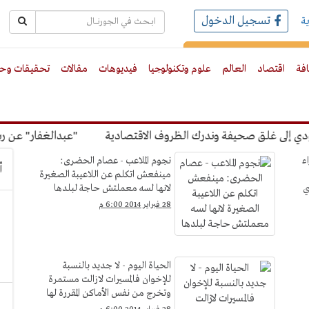
تسجيل الدخول
ة
رك بالبريد الالكترونى
افة
اقتصاد
العالم
علوم وتكنولوجيا
فيديوهات
مقالات
تحقيقات وحو
ى غلق صحيفة وندرك الظروف الاقتصادية
"عبدالغفار" عن رسوم ال
ء
نجوم الملاعب - عصام الحضرى:
أ
مينفعش اتكلم عن اللاعيبة الصغيرة
لانها لسه معملتش حاجة لبلدها
28 فبراير 2014 6:00 م
الحياة اليوم - لا جديد بالنسبة
للإخوان فالمسيرات لازالت مستمرة
وتخرج من نفس الأماكن المقررة لها