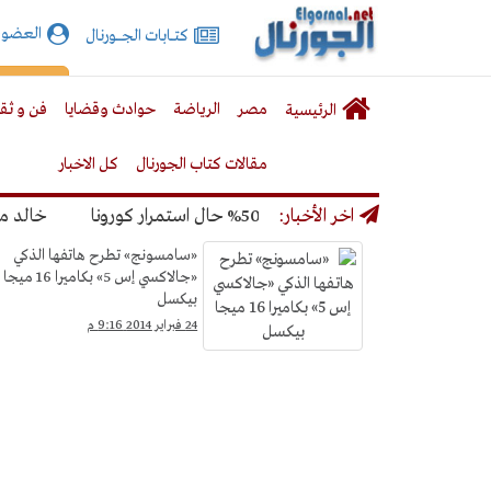
الجورنال
العضوي
كتـــابات الجـــــورنال
نت
لقائمة
إشت
مصر
الرياضة
حوادث وقضايا
فن و ثق
الرئيسية
لرئيسية
مقالات كتاب الجورنال
كل الاخبار
المونديال بنسبة 50% حال استمرار كورونا
اخر الأخبار:
خالد ميري: ل
علوم
«سامسونج» تطرح هاتفها الذكي
«جالاكسي إس 5» بكاميرا 16 ميجا
وتكنولوجيا
بيكسل
24 فبراير 2014 9:16 م