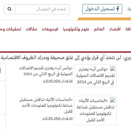
تسجيل الدخول
ة
رك بالبريد الالكترونى
افة
اقتصاد
العالم
علوم وتكنولوجيا
فيديوهات
مقالات
تحقيقات وحو
ن نتخذ أي قرار يؤدي إلى غلق صحيفة وندرك الظروف الاقتصادية
"
«واتس آب» يعتزم تقديم الاتصالات
أ
الصوتية في الربع الثاني من 2014
24 فبراير 2014 6:49 م
«الحاسبات الآلية» تناقش مستقبل
صناعة تكنولوجيا المعلومات الأحد
المقبل
24 فبراير 2014 6:06 م