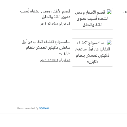
خص
قضم الأظفار ومص الشفاه تُسبب
عدوى اللثة والحلق
23 فبراير 2014 8:43 ص
سامسونج تكشف النقاب عن أول
ساعتين ذكيتين تعملان بنظام
«تايزن»
23 فبراير 2014 6:37 ص