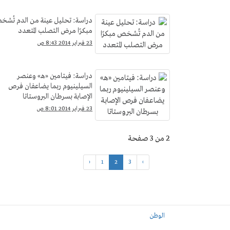
دراسة: تحليل عينة من الدم تُش
مبكرًا مرض التصلب المتعدد
23 فبراير 2014 8:43 ص
دراسة: فيتامين «هـ» وعنصر
السيلينيوم ربما يضاعفان فرص
الإصابة بسرطان البروستاتا
23 فبراير 2014 8:01 ص
2 من 3 صفحة
‹
1
2
3
›
الوطن