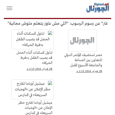
لقائمة
فتح
لرئيسية
واغلاق
القائمة
غفار" عن رسوم الرسوب: "اللي مش عاوز يتعلم ملوش مجانية"
أم
علوم
وتكنولوجيا
تناول المسكنات أثناء الحمل
مصر تستضيف المؤتمر الدولي
قد يصيب الطفل بـ«فرط
للتعاون بين الصناعة
الحركة»
والجامعة الأسبوع المقبل
28 فبراير 2014 2:13 م
28 فبراير 2014 2:13 م
ميشيل أوباما تقترح حظر
الإعلان عن «الوجبات
السريعة» في المدارس