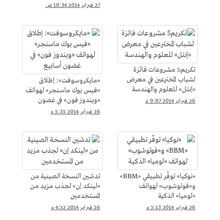
27 فبراير 2014 10:34 ص
تكريم5 مشروعات فائزة
لشباب المخترعين في معرض
«مايكروسوفت»: إطلاق
«إنتل» للعلوم والهندسة
«فيس بوك ماسنجر» لهواتف
«ويندوز فون» في غضون
26 فبراير 2014 9:07 م
أسابيع
26 فبراير 2014 5:35 م
«نوكيا» توفّر تطبيقي «BBM»
تدشين النسخة الصينية من
و«فوتوشوب» لهواتف
«لينكد إن» لجذب مزيد من
«لوميا» الذكية
المستخدمين
26 فبراير 2014 5:13 م
26 فبراير 2014 4:52 م