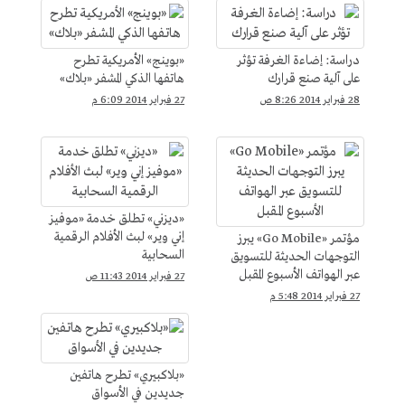
دراسة: إضاءة الغرفة تؤثر
«بوينج» الأمريكية تطرح
على آلية صنع قرارك
هاتفها الذكي المشفر «بلاك»
28 فبراير 2014 8:26 ص
27 فبراير 2014 6:09 م
«ديزني» تطلق خدمة «موفيز
إني وير» لبث الأفلام الرقمية
مؤتمر «Go Mobile» يبرز
السحابية
التوجهات الحديثة للتسويق
عبر الهواتف الأسبوع المقبل
27 فبراير 2014 11:43 ص
27 فبراير 2014 5:48 م
«بلاكبيري» تطرح هاتفين
جديدين في الأسواق