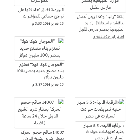
البورصة تغلق تعاملاتها على
تراجع جماعي للمؤشرات
الملكة "رانيا" و150 رجل أعمال
يناقشون استغلال الموارد
26 فبراير 2014 3:53 م
الطبيعية بمصر مارس المقبل
26 فبراير 2014 4:12 م
''العوجان كوكا كولا'' تعتزم
بناء مصنع جديد بمصر بـ100
مليون دولار
26 فبراير 2014 3:37 م
«الرقابة المالية»: 5.5 مليار
جنيه تعويضات حوادث
14007 سائح حجم الحركة
السيارات فى مصر
بمطار شرم الشيخ الدولى