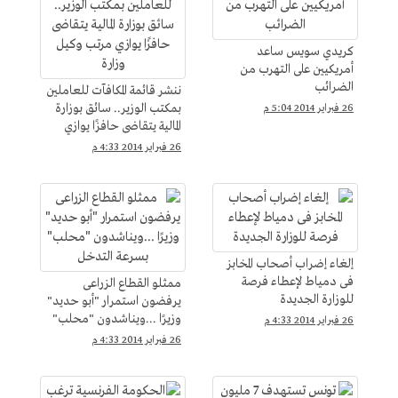
كريدي سويس ساعد
أمريكيين على التهرب من
الضرائب
ننشر قائمة المكافآت للعاملين
بمكتب الوزير.. سائق بوزارة
26 فبراير 2014 5:04 م
المالية يتقاضى حافزًا يوازي
مرتب وكيل وزارة
26 فبراير 2014 4:33 م
إلغاء إضراب أصحاب المخابز
فى دمياط لإعطاء فرصة
ممثلو القطاع الزراعى
للوزارة الجديدة
يرفضون استمرار "أبو حديد"
وزيرًا ...ويناشدون "محلب"
26 فبراير 2014 4:33 م
بسرعة التدخل
26 فبراير 2014 4:33 م