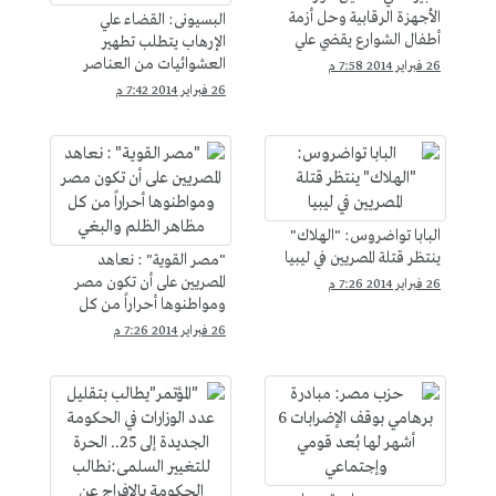
الأجهزة الرقابية وحل أزمة
البسيونى: القضاء علي
أطفال الشوارع يقضي علي
الإرهاب يتطلب تطهير
الإرهاب
العشوائيات من العناصر
26 فبراير 2014 7:58 م
الإجرامية.. والتخلص من
26 فبراير 2014 7:42 م
عقدة "رد الفعل"
البابا تواضروس: "الهلاك"
ينتظر قتلة المصريين في ليبيا
"مصر القوية" : نعاهد
المصريين على أن تكون مصر
26 فبراير 2014 7:26 م
ومواطنوها أحراراً من كل
مظاهر الظلم والبغي
26 فبراير 2014 7:26 م