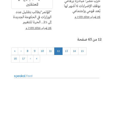
حزب مصر: مبادرة برهامي
بوقف الإضرابات 6 أشهر لها
بُعد قومي وإجتماعي
"المؤتمر"يطالب بتقليل عدد
الوزارات في الحكومة الجديدة
26 فبراير 2014 7:09 م
إلى 25.. الحرة للتغيير
السلمى:نطالب الحكومة
26 فبراير 2014 7:09 م
بالإفراج عن المعتقلين
12 من 65 صفحة
«
‹
8
9
10
11
12
13
14
15
16
17
›
»