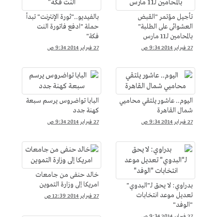
تأجيل مؤتمر "القبض
بالفيديو.."ثورة الإنترنت" تبدأ
العشوائى على الطلبة"
حملة "ادفع فاتورة النت
بالمحامين لـ11 مارس
فكة"
27 فبراير 2014 9:34 ص
27 فبراير 2014 9:34 ص
اليوم.. عاشور يلتقي محاميي
البابا تواضروس يرسم سبعة
شمال القاهرة
كهنة جدد
27 فبراير 2014 9:34 ص
27 فبراير 2014 9:34 ص
خالد حنفى من جامعات
امريكا إلى وزارة التموين
بدراوي: لا يحق لـ"البدوي"
تعديل موعد انتخابات
27 فبراير 2014 12:39 ص
"الوفد"
27 فبراير 2014 9:34 ص