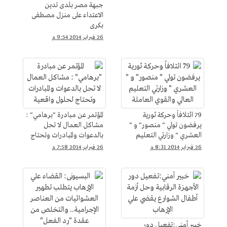
جبهة مصر بلدى تدين
الاعتداء على منزل مصطفى
بكرى
26 فبراير 2014 9:54 م
79 ائتلافاً وحركة ثورية
المؤتمر عن مبادرة "برهامي" :
يرفضون تولي " منصور" و "
مشاكل العمال لا تحل
العشري " وزارتي التعليم
بالدعوات والمبادرات وتحتاج
العالي والقوي العاملة
لحلول واقعية
26 فبراير 2014 8:31 م
26 فبراير 2014 7:58 م
خبير أمني:تفعيل دور