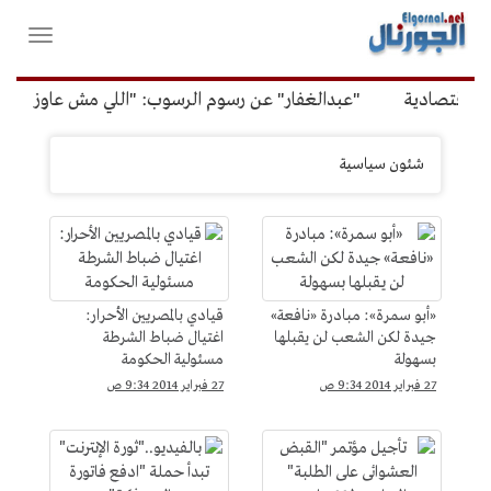
لقائمة
فتح
لرئيسية
واغلاق
القائمة
قتصادية
"عبدالغفار" عن رسوم الرسوب: "اللي مش عاوز يتعلم 
شئون
شئون سياسية
سياسية
«أبو سمرة»: مبادرة «نافعة»
قيادي بالمصريين الأحرار:
جيدة لكن الشعب لن يقبلها
اغتيال ضباط الشرطة
بسهولة
مسئولية الحكومة
27 فبراير 2014 9:34 ص
27 فبراير 2014 9:34 ص