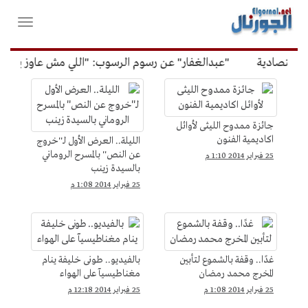
لقائمة
فتح
لرئيسية
واغلاق
القائمة
اقتصادية
"عبدالغفار" عن رسوم الرسوب: "اللي مش عاوز يتعلم 
فن
و
ثقافة
جائزة ممدوح الليثى لأوائل
اكاديمية الفنون
الليلة.. العرض الأول لـ''خروج
عن النص'' بالمسرح الروماني
25 فبراير 2014 1:10 م
بالسيدة زينب
25 فبراير 2014 1:08 م
غدًا.. وقفة بالشموع لتأبين
بالفيديو.. طونى خليفة ينام
المخرج محمد رمضان
مغناطيسيآ على الهواء
25 فبراير 2014 1:08 م
25 فبراير 2014 12:18 م