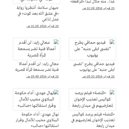
غدا.. منه جلال تبدأ «المرافعة»
جيهان سلامة: أنتظروا رواية
25 فبراير 2014 11:26 ص
«في عشق الله بعد الموت» في
عمل إذاعي
25 فبراير 2014 11:26 ص
فيديوـ حماقي يطرح ''نفسى
معالي زايد: لن أقدم أعمالا
ابقى جنبه'' على يوتيوب
فنية تضر بسمعة المرأة المصرية
25 فبراير 2014 10:55 ص
25 فبراير 2014 10:49 ص
«المنصة» فيلم يرصد كواليس
نهال عهدي: أداء حكومة
تعذيب الإخوان لمعارضيهم في
الببلاوي مخيب للآمال وقرار
ميدان رابعة
استقالتها «صائب»