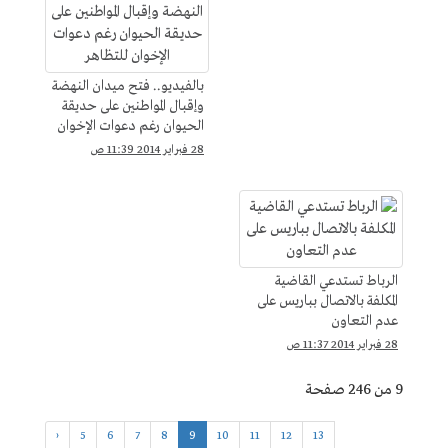
بالفيديو.. فتح ميدان النهضة
وإقبال المواطنين على حديقة
الحيوان رغم دعوات الإخوان
للتظاهر
28 فبراير 2014 11:39 ص
الرباط تستدعي القاضية
المكلفة بالاتصال بباريس على
عدم التعاون
28 فبراير 2014 11:37 ص
9 من 246 صفحة
‹
5
6
7
8
9
10
11
12
13