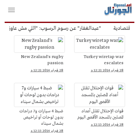
لقائمة
فتح
لرئيسية
واغلاق
القائمة
اقتصادية
"عبدالغفار" عن رسوم الرسوب: "اللي مش عاوز يتعلم 
فيديوهات
&gt;
يوتيوب
New Zealand's rugby
Turkey wiretap war
passion
escalates
28 فبراير 2014 12:21 م
28 فبراير 2014 12:21 م
قوات الإحتلال تقلل أعداد
ضبط 4 سيارات و7 دراجات
المصلين بالمسجد الأقصى اليوم
بدون لوحات أو تراخيص
بشمال سيناء
28 فبراير 2014 12:15 م
28 فبراير 2014 12:15 م