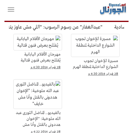
لقائمة
فتح
لرئيسية
واغلاق
القائمة
تصادية
"عبدالغفار" عن رسوم الرسوب: "اللي مش عاوز يتعلم مل
فيديوهات
&gt;
يوتيوب
مهرجان الأفلام اليابانية
يُفتَتَح بعرض فنون قتالية
مسيرة للإخوان تجوب
الشوارع الداخلية لمنطقة الهرم
28 فبراير 2014 4:30 م
28 فبراير 2014 4:30 م
بالفيديو.. المناضل الثورى عبد
الله ملوخية: "الإخوان
هددونى بالقتل وأنا مش
خايف"
28 فبراير 2014 4:22 م