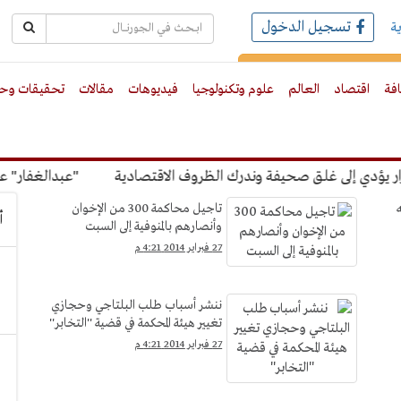
تسجيل الدخول
ة
رك بالبريد الالكترونى
افة
اقتصاد
العالم
علوم وتكنولوجيا
فيديوهات
مقالات
تحقيقات وحو
ي إلى غلق صحيفة وندرك الظروف الاقتصادية
"عبدالغفار" عن رسو
يه
تاجيل محاكمة 300 من الإخوان
أ
وأنصارهم بالمنوفية إلى السبت
27 فبراير 2014 4:21 م
ننشر أسباب طلب البلتاجي وحجازي
تغيير هيئة المحكمة في قضية ''التخابر''
27 فبراير 2014 4:21 م