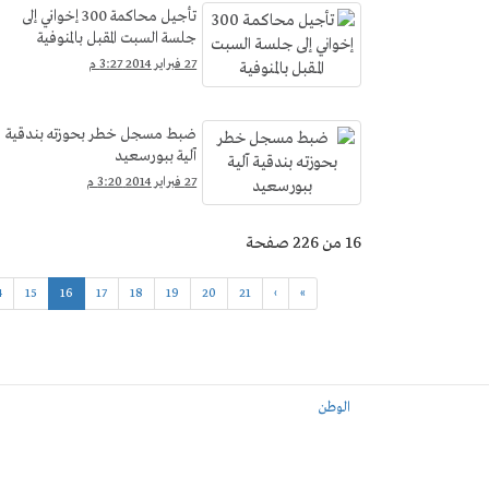
تأجيل محاكمة 300 إخواني إلى
جلسة السبت المقبل بالمنوفية
27 فبراير 2014 3:27 م
ضبط مسجل خطر بحوزته بندقية
آلية ببورسعيد
27 فبراير 2014 3:20 م
16 من 226 صفحة
4
15
16
17
18
19
20
21
›
»
الوطن