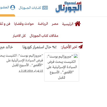
الجورنال
العضوي
كتـــابات الجـــــورنال
نت
لقائمة
إشت
مصر
الرياضة
حوادث وقضايا
فن و ثق
الرئيسية
لرئيسية
مقالات كتاب الجورنال
كل الاخبار
نديال بنسبة 50% حال استمرار كورونا
اخر الأخبار:
خالد ميري: لن 
فن
"جيروزاليم بوست": الكنيست يبح
فرض السيادة الإسرائيلية على
و
"الأقصى".. الأسبوع المقبل
ثقافة
23 فبراير 2014 3:28 م
&gt;
صحافة
وصحفيين