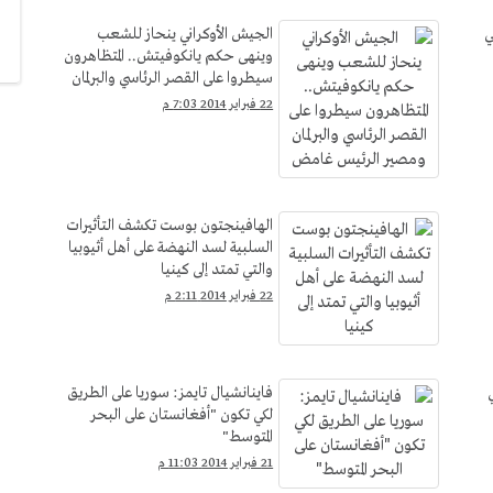
ي
الجيش الأوكراني ينحاز للشعب
وينهى حكم يانكوفيتش.. المتظاهرون
سيطروا على القصر الرئاسي والبرلمان
ومصير الرئيس غامض
22 فبراير 2014 7:03 م
الهافينجتون بوست تكشف التأثيرات
السلبية لسد النهضة على أهل أثيوبيا
والتي تمتد إلى كينيا
22 فبراير 2014 2:11 م
فاينانشيال تايمز: سوريا على الطريق
لكي تكون "أفغانستان على البحر
المتوسط"
21 فبراير 2014 11:03 م