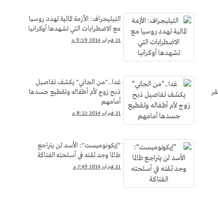
التيليجراف: الأزمة المالية تهدد روسيا
مع الاضطرابات التي تشهدها أوكرانيا
21 فبراير 2014 9:59 م
غدا.."من الجاني" يكشف تفاصيل
قر
ذبح زوج لأم أطفاله وتقطيع جسدها
أمامهم
21 فبراير 2014 8:22 م
"إيكونوميست": الأسد لن يتراجع
طالما وجد ثقته في أسلحته الفتاكة
21 فبراير 2014 7:49 م