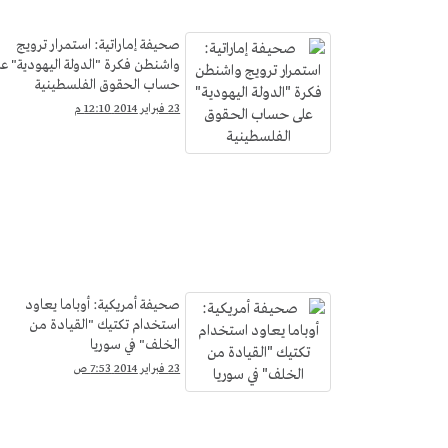
صحيفة إماراتية: استمرار ترويج
واشنطن فكرة "الدولة اليهودية" عل
حساب الحقوق الفلسطينية
23 فبراير 2014 12:10 م
صحيفة أمريكية: أوباما يعاود
استخدام تكتيك "القيادة من
الخلف" في سوريا
23 فبراير 2014 7:53 ص