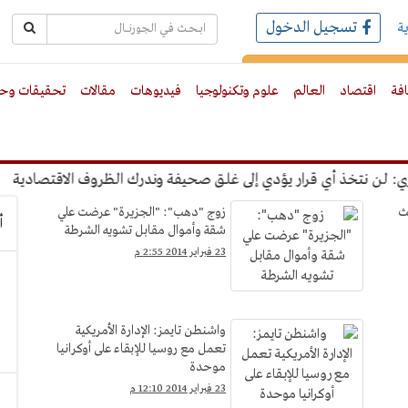
تسجيل الدخول
ة
رك بالبريد الالكترونى
افة
اقتصاد
العالم
علوم وتكنولوجيا
فيديوهات
مقالات
تحقيقات وحو
نتخذ أي قرار يؤدي إلى غلق صحيفة وندرك الظروف الاقتصادية
"عب
ث
زوج "دهب": "الجزيرة" عرضت علي
أ
شقة وأموال مقابل تشويه الشرطة
23 فبراير 2014 2:55 م
واشنطن تايمز: الإدارة الأمريكية
تعمل مع روسيا للإبقاء على أوكرانيا
موحدة
23 فبراير 2014 12:10 م