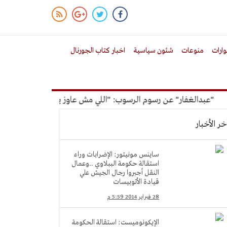
ارات
منوعات
شئون سياسية
اخبار كتاب الجورنال
دالغفار" عن رسوم الرسوب: "اللي مش عاوز يتعلم ملوش مجانية"
خر الأخبار
ساينس مونيتور: الإضرابات وراء
استقالة حكومة الببلاوي ..وعمال
النقل أجبروا رجال الجيش علي
قيادة الأتوبيسات
28 فبراير 2014 5:59 م
الإيكونوميست: استقالة الحكومة