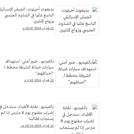
يديعوت أحرنوت: الجيش الإسرائيل
التاسع عالميا في الشذوذ الجنسي
وزواج المثليين
22 فبراير 2014 10:47 م
بالفيديو.. خبير أمني: استهداف
سيارات ضباط الشرطة مخطط لـ
"إحباطهم"
22 فبراير 2014 2:43 م
بالفيديو.. نقابة الأطباء: سندخل في
إضراب مفتوح يوم 8 مارس إذا لم
يستجاب لمطالبنا
22 فبراير 2014 10:54 ص