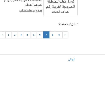
للمنطقة الحدودية الغربية رغم
تصاعد العنف
21 فبراير 2014 6:41 م
7 من 9 صفحة
‹
1
2
3
4
5
6
7
8
9
›
الوطن