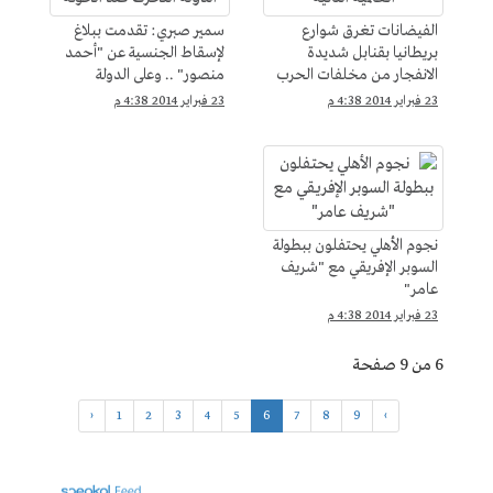
الفيضانات تغرق شوارع
سمير صبري: تقدمت ببلاغ
بريطانيا بقنابل شديدة
لإسقاط الجنسية عن "أحمد
الانفجار من مخلفات الحرب
منصور" .. وعلى الدولة
العالمية الثانية
التحرك ضد الخونة
23 فبراير 2014 4:38 م
23 فبراير 2014 4:38 م
نجوم الأهلي يحتفلون ببطولة
السوبر الإفريقي مع "شريف
عامر"
23 فبراير 2014 4:38 م
6 من 9 صفحة
‹
1
2
3
4
5
6
7
8
9
›