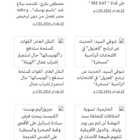
على قناة " ME SAT "
مصطفى بكري: تقدمت ببلاغ
ضد "باسم يوسف".. وmbc
23 فبراير 2014 7:01 م
مصر تعمل من دون ترخيص
23 فبراير 2014 7:01 م
شوقي السيد: الحديث عن
النقل العام: القوات المسلحة
ترشح "المعزول" في الانتخابات
ستدفع بـ"أتوبيساتها" حال
الرئاسية "مسخرة"
استمرار إضراب عمال
"الهيئة"
23 فبراير 2014 7:01 م
23 فبراير 2014 7:01 م