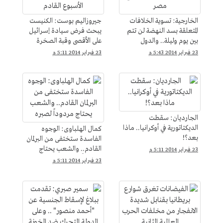
الخارجية: تسوية الخلافات
جيروزاليم بوست: الكنيست
المتعلقة بسد النهضة لن تتم
يبحث فرض سيادة إسرائيل
بين يوم وليلة.. والدول
على الأقصى وقبة الصخرة
الأفريقية تتفهم طبيعة
والسيطرة على القدس
23 فبراير 2014 5:43 م
23 فبراير 2014 5:11 م
الأحداث في مصر
القديمة الأسبوع القادم
الجارديان: سقطت
الديكتاتورية في أوكرانيا.. ماذا
كمال الهلباوى: الوجوه
بعد؟!
الفاسدة ستختفى من البرلمان
القادم.. والشعب يحتاج
23 فبراير 2014 5:11 م
مردوداً لصبره
23 فبراير 2014 5:11 م