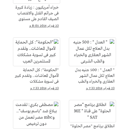
خبراء أمريكيون : زيادة كبيرة
فى جرائم القتل والاغتصاب
الصيف القادم على مستوى
العالم بسبب ارتفاع الحرارة
23 فبراير 2014 8:05 م
" العدل " : 500 جنيه بدل
"الحكومة": كل الحماية
العلاج لكل عمال الشهر
لأموال المعاشات.. وتقدم كبير
العقارى والخبراء والطب
فى تسوية مشكلات
الشرعى
المستثمرين العرب
23 فبراير 2014 7:33 م
23 فبراير 2014 7:33 م
انطلاق برنامج "مصر الحلوة"