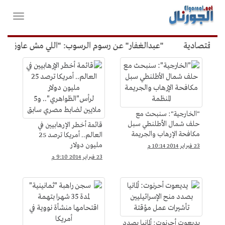
لقائمة
فتح
لرئيسية
واغلاق
القائمة
اقتصادية
"عبدالغفار" عن رسوم الرسوب: "اللي مش عاوز يتعلم 
فن
و
ثقافة
&gt;
"الخارجية": سنبحث مع
صحافة
حلف شمال الأطلنطي سبل
قائمة أخطر الإرهابيين في
مكافحة الإرهاب والجريمة
العالم.. أمريكا ترصد 25
وصحفيين
المنظمة
مليون دولار
23 فبراير 2014 10:14 م
لرأس"الظواهري".. و5 ملايين
23 فبراير 2014 9:10 م
لضابط مصري سابق
يديعوت أحرنوت: ألمانيا بصدد