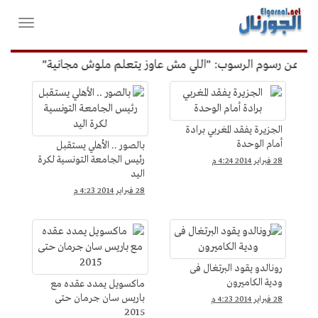
لقائمة
فتح
لرئيسية
واغلاق
القائمة
" عن رسوم الرسوب: "اللي مش عاوز يتعلم ملوش مجانية"
أمين ا
الرياضة
الجزيرة يفقد المغربي برادة
أمام الوحدة
بالصور .. الأهلي يستقبل
رئيس الجامعة التونسية لكرة
28 فبراير 2014 4:24 م
اليد
28 فبراير 2014 4:23 م
رونالدو يقود البرتغال فى
ودية الكاميرون
ماكسويل يمدد عقده مع
باريس سان جرمان حتى
28 فبراير 2014 4:23 م
2015