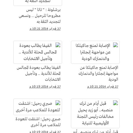
برشلونة : " تاتا " ليس
مطروحا للرحيل .. ونسعى
لتجديد الثقة به
27 فبراير 2014 10:21 م
الإصابة تمنع جاكيلكا عن
الفيفا يطالب بعودة المجالس
مواجهة إنجلترا والدنمارك
المحلة للأندية .. وتأجيل
الودية
الانتخابات
27 فبراير 2014 10:21 م
27 فبراير 2014 10:19 م
صبري رحيل: اشتقت للعودة
للملاعب مرة أخرى
قبل أيام من ترك منصبه.. أبو
27 فبراير 2014 10:19 م