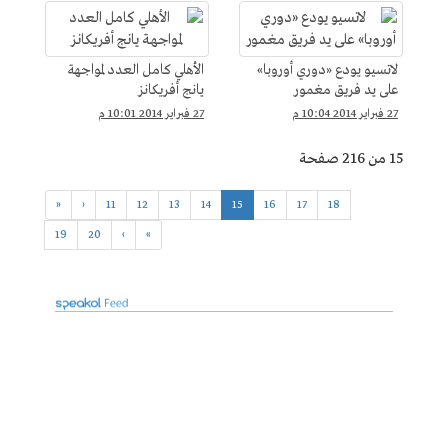
لاتسيو يودع «دوري أوروبا»
الأهلي كامل العدد لمواجهة
على يد فريق مغمور
يانج أفريكانز
27 فبراير 2014 10:04 م
27 فبراير 2014 10:01 م
15 من 216 صفحة
«
‹
11
12
13
14
15
16
17
18
19
20
›
»