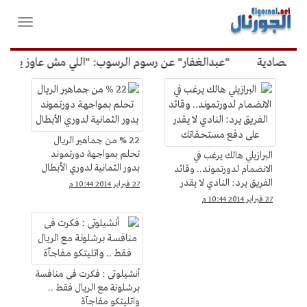
لقائمة
فتح
لرئيسية
واغلاق
القائمة
قتصادية
"عبدالغفار" عن رسوم الرسوب: "اللي مش عاوز يتعلم م
الرياضة
22 % من جماهير الريال
تحلم بمواجهة دورتموند
البرازيلي هالك يرغب في
بدور الثمانية لدوري الأبطال
الانضمام لدورتموند.. وقائد
الفريق يرد: النادي لا يقدر
27 فبراير 2014 10:44 م
على دفع مستحقاتك
27 فبراير 2014 10:44 م
أنشيلوتى : فكرت فى منافسة
برشلونة مع الريال فقط ..
واتليتكو مفاجآة