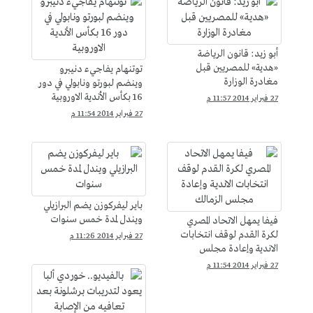
أبو زيد: قانون الرياضة
«هدية» للمصريين قبل
توتنهام يفاجيء دنيبرو
مغادرة الوزارة
وينضم لبورتو ونابولي في دور
16 بكأس الأندية الاوروبية
27 فبراير 2014 11:57 م
27 فبراير 2014 11:54 م
باير ليفركوزن يضم البرازيلي
ويندل لمدة خمس سنوات
فيفا يمهل الاتحاد المصري
لكرة القدم لوقف انتخابات
27 فبراير 2014 11:26 م
الاندية وإعادة مجلس
الزمالك
27 فبراير 2014 11:54 م