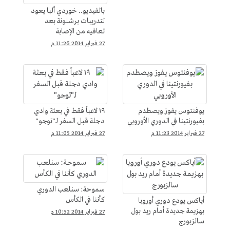
بالفيديو.. خوردي ألبا يعود
لتدريبات برشلونة بعد
تعافيه من الإصابة
27 فبراير 2014 11:26 م
يوفنتوس يفوز ويصطدم
١٩ لاعباً فقط في بعثة وادي
بفيورنتينا في الدوري الأوروبي
دجلة قبل السفر لـ"توجو"
27 فبراير 2014 11:23 م
27 فبراير 2014 11:05 م
سموحة: سنلعب الدوري
كأننا في الكأس
أياكس يودع دوري أوروبا
بهزيمة جديدة أمام ريد بول
27 فبراير 2014 10:52 م
سالزبورج