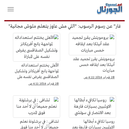
لقائمة
فتح
لرئيسية
واغلاق
القائمة
غفار" عن رسوم الرسوب: "اللي مش عاوز يتعلم ملوش مجانية"
أم
الرياضة
برومويتش يقرر تجميد عقد
أنيلكا بعد ايقافه خمس
الأهلى يختتم استعداداته
مباريات
لمواجهة يانج أفريكانز وتشكيل
الصفاقسى يفرض نفسه على
28 فبراير 2014 4:22 ص
المباراة
28 فبراير 2014 4:11 ص
روسيا تكافيء أبطالها
تشافى : في برشلونة نعلم
الاولمبيين بسيارات فارهة بعد
جميعاً أن لا أحد منا فوق