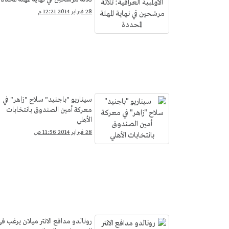
28 فبراير 2014 12:21 م
سيناريو "باجنيد" سلاح "زاهر" في
معركة أمين الصندوق بانتخابات
الأهلي
28 فبراير 2014 11:56 ص
رونالدو مدافع الانتر ميلان يرغب ف