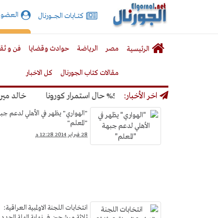
الجورنال
العضوي
كتـــابات الجـــــورنال
نت
لقائمة
إشت
مصر
الرياضة
حوادث وقضايا
فن و ثق
الرئيسية
لرئيسية
مقالات كتاب الجورنال
كل الاخبار
ونديال بنسبة 50% حال استمرار كورونا
اخر الأخبار:
خالد ميري: لن 
الرياضة
"الهواري" يظهر في الأهلي لدعم جب
"المعلم"
28 فبراير 2014 12:28 م
انتخابات اللجنة الاولمبية العراقية:
ثلاثة مرشحين في نهاية المهلة المحدد