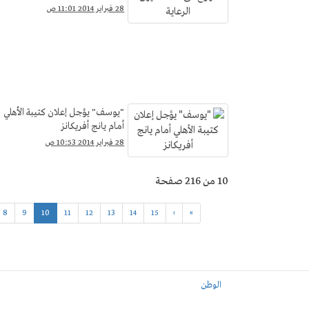
28 فبراير 2014 11:01 ص
"يوسف" يؤجل إعلان كتيبة الأهلي
أمام يانج أفريكانز
28 فبراير 2014 10:53 ص
10 من 216 صفحة
8
9
10
11
12
13
14
15
›
»
الوطن