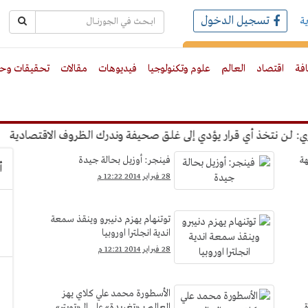
تسجيل الدخول
ة
رك بالبريد الالكترونى
افة
اقتصاد
العالم
علوم وتكنولوجيا
فيديوهات
مقالات
تحقيقات وحو
نتخذ أي قرار يؤدي إلى غلق صحيفة وندرك الظروف الاقتصادية
"ع
هة
فينجر: أوزيل بحالة جيدة
أ
28 فبراير 2014 12:22 م
توتنهام يهزم دنيبرو وينقذ سمعة
اندية انجلترا اوروبيا
28 فبراير 2014 12:21 م
الأسطورة محمد علي كلاي يهز
ة
العالم بـ «تغريدة» على الـ «تويتر»