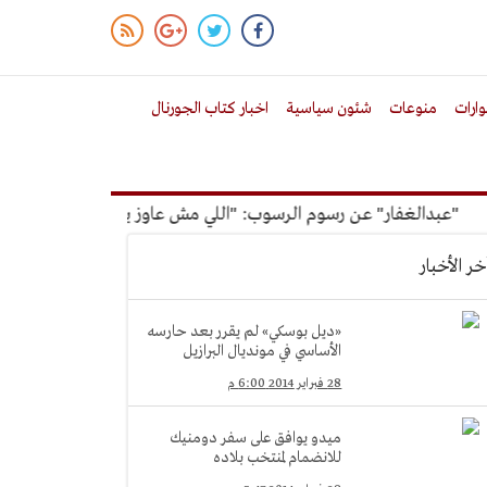
ارات
منوعات
شئون سياسية
اخبار كتاب الجورنال
بدالغفار" عن رسوم الرسوب: "اللي مش عاوز يتعلم ملوش مجانية"
خر الأخبار
«ديل بوسكي» لم يقرر بعد حارسه
الأساسي في مونديال البرازيل
28 فبراير 2014 6:00 م
ميدو يوافق على سفر دومنيك
للانضمام لمنتخب بلاده