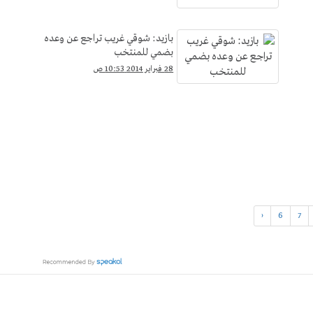
بازيد: شوقي غريب تراجع عن وعده
بضمي للمنتخب
28 فبراير 2014 10:53 ص
‹
6
7