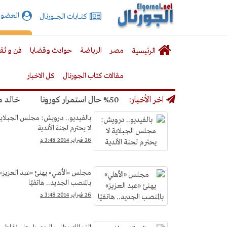
الجورنال
العضوي
كتـــابات الجـــــورنال
نت
لقائمة
إشت
مصر
الرياضة
حوادث وقضايا
فن و ثق
الرئيسية
لرئيسية
مقالات كتاب الجورنال
كل الاخبار
ر المونديال بنسبة 50% حال استمرار كورونا
اخر الأخبار:
خالد ميري: 
الرياضة
بالفيديو.. درويش: مجلس الجبلاية
لا يحترم لجنة الأندية
&gt;
26 فبراير 2014 3:48 م
كرة
القدم
مجلس «الأهلي» يهنئ «عبد العزيز»
بالمنصب الجديد.. هاتفيًا
26 فبراير 2014 3:48 م