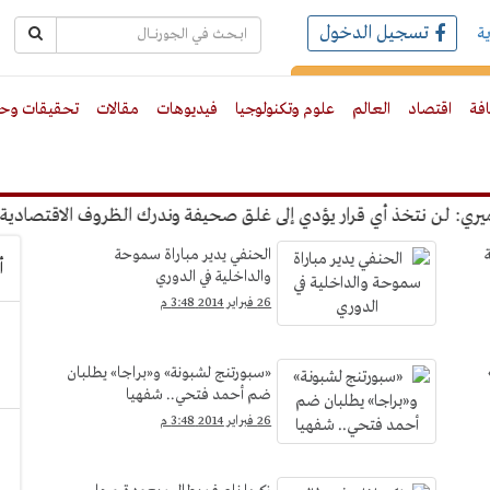
تسجيل الدخول
ة
رك بالبريد الالكترونى
افة
اقتصاد
العالم
علوم وتكنولوجيا
فيديوهات
مقالات
تحقيقات وحو
لن نتخذ أي قرار يؤدي إلى غلق صحيفة وندرك الظروف الاقتصادية
الحنفي يدير مباراة سموحة
أ
والداخلية في الدوري
26 فبراير 2014 3:48 م
«سبورتنج لشبونة» و«براجا» يطلبان
ضم أحمد فتحي.. شفهيا
26 فبراير 2014 3:48 م