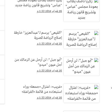
زكريا ناصف يطالب بعودة مجلس
"عباس" وتشريع قانون رياضة جديد
26 فبراير 2014 1:33 م
"القيعى" يرسم لـ"عبدالعزيز" خارطة
إصلاح الرياضة المصرية
26 فبراير 2014 1:33 م
"أبو جبل": لن أرحل عن الزمالك من
أجل عيون "ميدو"
26 فبراير 2014 1:33 م
«غريب»: اعتزال «جمعة» وراء
استبعاده من قائمة «الفراعنة»
26 فبراير 2014 1:33 م