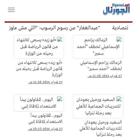
لقائمة
فتح
لرئيسية
واغلاق
القائمة
اقتصادية
"عبدالغفار" عن رسوم الرسوب: "اللي مش عاوز يتعلم 
الرياضة
&gt;
كرة
الزمالك يزاحم الإسماعيلي
«أبو زيد» يسعى للانتهاء من
القدم
لخطف "أحمد سمير"
قانون الرياضة قبل رحيله من
الوزارة
27 فبراير 2014 11:26 ص
27 فبراير 2014 11:26 ص
اليوم.. المقاولون يبدأ
الاستعداد لملاقاة إنبي
السعيد ورحيل يعودان
للتدريبات الجماعية للأهلي
27 فبراير 2014 10:53 ص
بعد رحلة تنزانيا