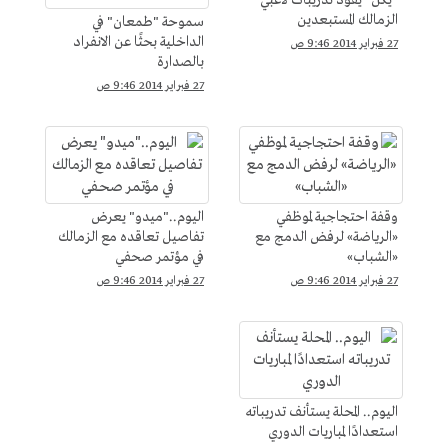
"يكن" يقود تدريبات لاعبي
الزمالك المستبعدين
سموحة "طمعان" في
الداخلية بحثًا عن الانفراد
27 فبراير 2014 9:46 ص
بالصدارة
27 فبراير 2014 9:46 ص
وقفة احتجاجية لموظفي
اليوم.."ميدو" يعرض
«الرياضة» لرفض الدمج مع
تفاصيل تعاقده مع الزمالك
«الشباب»
في مؤتمر صحفي
27 فبراير 2014 9:46 ص
27 فبراير 2014 9:46 ص
اليوم.. المحلة يستأنف تدريباته
استعدادًا لمباريات الدوري