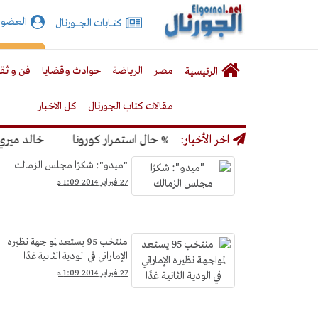
الجورنال
العضوي
كتـــابات الجـــــورنال
نت
لقائمة
إشت
مصر
الرياضة
حوادث وقضايا
فن و ثق
الرئيسية
لرئيسية
مقالات كتاب الجورنال
كل الاخبار
نديال بنسبة 50% حال استمرار كورونا
اخر الأخبار:
خالد ميري: لن 
الرياضة
"ميدو": شكرًا مجلس الزمالك
&gt;
27 فبراير 2014 1:09 م
كرة
القدم
منتخب 95 يستعد لمواجهة نظيره
الإماراتي في الودية الثانية غدًا
27 فبراير 2014 1:09 م