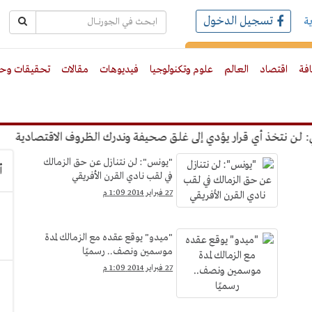
تسجيل الدخول
ة
رك بالبريد الالكترونى
افة
اقتصاد
العالم
علوم وتكنولوجيا
فيديوهات
مقالات
تحقيقات وحو
نتخذ أي قرار يؤدي إلى غلق صحيفة وندرك الظروف الاقتصادية
"عب
"يونس": لن نتنازل عن حق الزمالك
أ
في لقب نادي القرن الأفريقي
27 فبراير 2014 1:09 م
"ميدو" يوقع عقده مع الزمالك لمدة
موسمين ونصف.. رسميًا
27 فبراير 2014 1:09 م