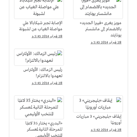
مويز يغرى «فييرا الجديد»
الإصابة تجبر شيكابالا علي
بالانضمام إلى مانشستر
مواصلة الغياب عن لشبونة
يونايتد
28 فبراير 2014 5:45 م
28 فبراير 2014 5:45 م
رئيس الزمالك: الأولتراس
تعهدوا بالالتزام!
28 فبراير 2014 5:45 م
إيقاف «بليجريني» 3 مباريات
أوروبيًا
«البدري» يختار 35 لاعبًا
للمرحلة الثانية لمعسكر
28 فبراير 2014 5:42 م
المنتخب الأوليمبي