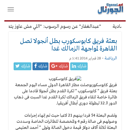
لقائمة
فتح
لرئيسية
واغلاق
القائمة
صادية
"عبدالغفار" عن رسوم الرسوب: "اللي مش عاوز يتعلم ملو
بعثة فريق كابوسكورب بطل أنجولا تصل
القاهرة لمواجهة الزمالك غدا
الرياضة
-
28 فبراير 2014 5:41 م
شارك
شارك
شارك
شارك
فريق كابوسكورب
وصلت مطار القاهرة الدولى مساء اليوم الجمعة
بعثة فريق " كابوسكورب " لكرة القدم بطل أنجولا قادما على
طائرة خاصة للقاء فريق الزمالك لكرة القدم غدا السبت فى ذهاب
الدور الـ 32 لبطولة دورى أبطال أفريقيا.
وتضم البعثة 54 فردا بينهم 21 لاعبا حيث تم إنهاء إجراءات
وصولهم فى صالة رقم 4 والمخصصة للطائرات الخاصة وسددت
البعثة ثلاثة آلاف دولار قيمة دخول الصالة وتولى " أحمد العليمى