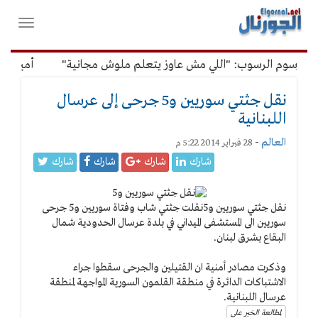
لقائمة
فتح
لرئيسية
واغلاق
القائمة
 رسوم الرسوب: "اللي مش عاوز يتعلم ملوش مجانية"
أمين الإدا
نقل جثتي سوريين و5 جرحى إلى عرسال
اللبنانية
العالم
-
28 فبراير 2014 5:22 م
شارك
شارك
شارك
شارك
نقل جثتي سوريين و5
نقلت جثتي شاب وفتاة سوريين و5 جرحى
سوريين الى المستشفى الميداني في بلدة عرسال الحدودية شمال
البقاع بشرق لبنان.
وذكرت مصادر أمنية ان القتيلين والجرحى سقطوا جراء
الاشتباكات الدائرة في منطقة القلمون السورية المواجهة لمنطقة
عرسال اللبنانية.
لمطالعة الخبر على