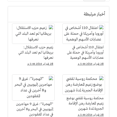
أخبار مرتبطة
اعتقال 110 أشخاص في
زعيم حزب الاستقلال:
أوروبا وأمريكا في حملة على
بريطانيا لم تعد البلد التي
عصابات الأسهم الوهمية
نعرفها
28 فبراير 2014 5:44 م
28 فبراير 2014 5:44 م
محكمة روسية تقضي بوضع
زعيم المعارضة رهن الإقامة
"الهجرة": غرق 9 مهاجرين
الجبرية لمدة شهرين
إثيوبيين في البحر و8 آخرين
في عداد المفقودين
28 فبراير 2014 5:44 م