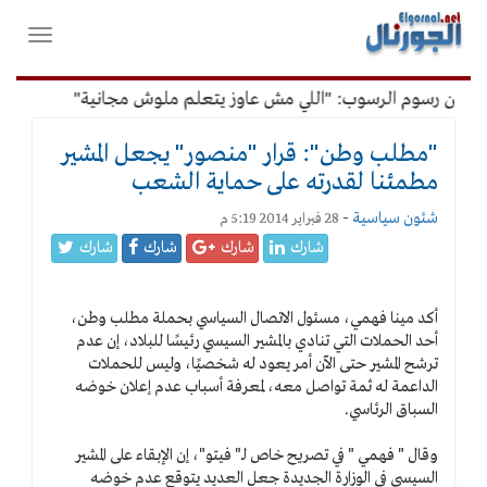
لقائمة
فتح
لرئيسية
واغلاق
القائمة
 عن رسوم الرسوب: "اللي مش عاوز يتعلم ملوش مجانية"
أمين ال
"مطلب وطن": قرار "منصور" يجعل المشير
مطمئنا لقدرته على حماية الشعب
شئون سياسية
-
28 فبراير 2014 5:19 م
شارك
شارك
شارك
شارك
أكد مينا فهمي، مسئول الاتصال السياسي بحملة مطلب وطن،
أحد الحملات التي تنادي بالمشير السيسي رئيسًا للبلاد، إن عدم
ترشح المشير حتى الآن أمر يعود له شخصيًا، وليس للحملات
الداعمة له ثمة تواصل معه، لمعرفة أسباب عدم إعلان خوضه
السباق الرئاسي.
وقال " فهمي " في تصريح خاص لـ" فيتو"، إن الإبقاء على المشير
السيسي في الوزارة الجديدة جعل العديد يتوقع عدم خوضه