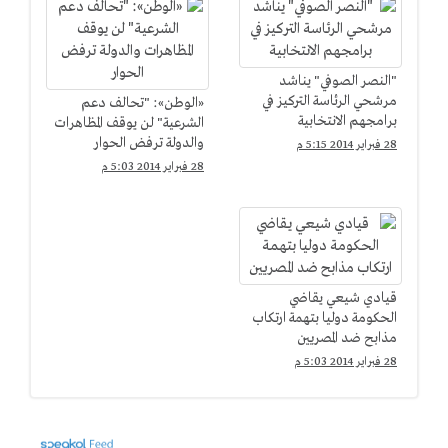
"النصر الصوفي" يناشد
مرشحي الرئاسة التركيز في
«الوطن»: "تحالف دعم
برامجهم الانتخابية
الشرعية" لن يوقف المظاهرات
والدولة ترفض الحوار
28 فبراير 2014 5:15 م
28 فبراير 2014 5:03 م
قيادي شيعي يقاضي
الحكومة دوليا بتهمة ارتكاب
مذابح ضد المصريين
28 فبراير 2014 5:03 م