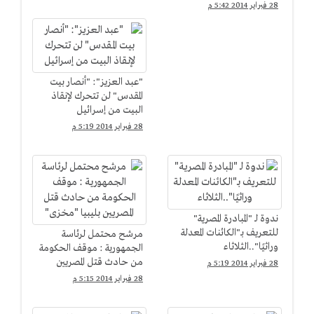
28 فبراير 2014 5:42 م
"عبد العزيز": "أنصار بيت
المقدس" لن تتحرك لإنقاذ
البيت من إسرائيل
28 فبراير 2014 5:19 م
ندوة لـ "المبادرة المصرية"
للتعريف بـ"الكائنات المعدلة
مرشح محتمل لرئاسة
وراثيًا"..الثلاثاء
الجمهورية : موقف الحكومة
من حادث قتل المصريين
28 فبراير 2014 5:19 م
بليبيا "مخزى"
28 فبراير 2014 5:15 م