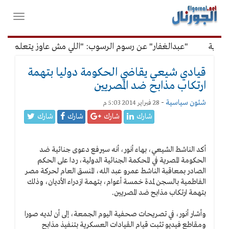
لقائمة
فتح
لرئيسية
واغلاق
القائمة
دية
"عبدالغفار" عن رسوم الرسوب: "اللي مش عاوز يتعلم ملوش 
قيادي شيعي يقاضي الحكومة دوليا بتهمة
ارتكاب مذابح ضد المصريين
شئون سياسية
-
28 فبراير 2014 5:03 م
شارك
شارك
شارك
شارك
أكد الناشط الشيعي، بهاء أنور، أنه سيرفع دعوى جنائية ضد
الحكومة المصرية في المحكمة الجنائية الدولية، ردا على الحكم
الصادر بمعاقبة الناشط عمرو عبد الله، المنسق العام لحركة مصر
الفاطمية بالسجن لمدة خمسة أعوام، بتهمة ازدراء الأديان، وذلك
بتهمة ارتكاب مذابح ضد المصريين.
وأشار أنور، في تصريحات صحفية اليوم الجمعة، إلى أن لديه صورا
ومقاطع فيديو تثبت قيام القيادات العسكرية بتنفيذ مذابح