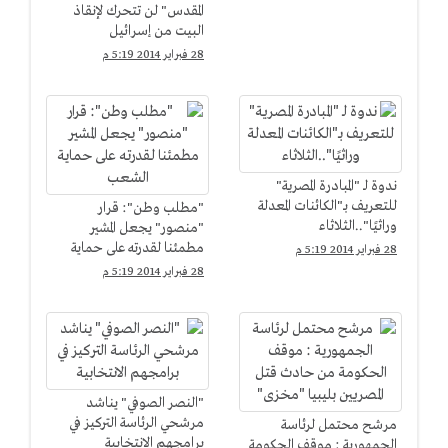
المقدس" لن تتحرك لإنقاذ
البيت من إسرائيل
28 فبراير 2014 5:19 م
ندوة لـ "المبادرة المصرية"
للتعريف بـ"الكائنات المعدلة
"مطلب وطن": قرار
وراثيًا"..الثلاثاء
"منصور" يجعل المشير
مطمئنا لقدرته على حماية
28 فبراير 2014 5:19 م
الشعب
28 فبراير 2014 5:19 م
"النصر الصوفي" يناشد
مرشحي الرئاسة التركيز في
مرشح محتمل لرئاسة
برامجهم الانتخابية
الجمهورية : موقف الحكومة