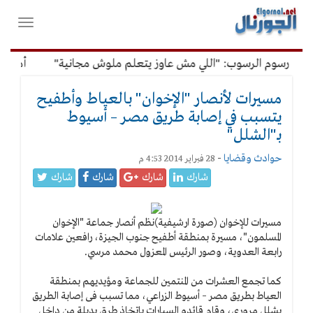
لقائمة
فتح
لرئيسية
واغلاق
القائمة
عن رسوم الرسوب: "اللي مش عاوز يتعلم ملوش مجانية"
أمين الإ
مسيرات لأنصار "الإخوان" بالعياط وأطفيح
يتسبب في إصابة طريق مصر – أسيوط
بـ"الشلل"
حوادث وقضايا
-
28 فبراير 2014 4:53 م
شارك
شارك
شارك
شارك
مسيرات للإخوان (صورة ارشيفية)
نظم أنصار جماعة "الإخوان
المسلمون"، مسيرة بمنطقة أطفيح جنوب الجيزة، رافعين علامات
رابعة العدوية، وصور الرئيس المعزول محمد مرسي.
كما تجمع العشرات من المنتمين للجماعة ومؤيديهم بمنطقة
العياط بطريق مصر – أسيوط الزراعي، مما تسبب فى إصابة الطريق
بشلل مرورى، وقام قائدو السيارات باتخاذ طرق بديلة من داخل