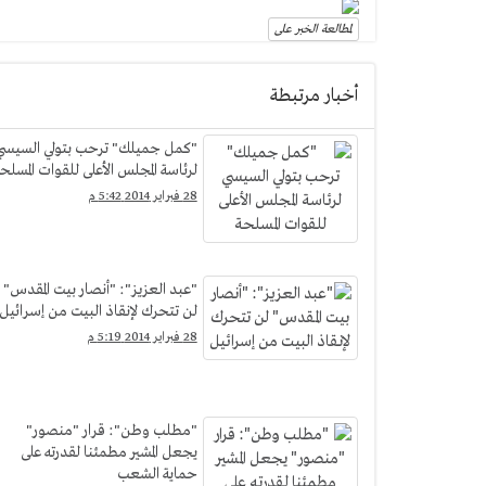
لمطالعة الخبر على
أخبار مرتبطة
"كمل جميلك" ترحب بتولي السيسي
لرئاسة المجلس الأعلى للقوات المسلح
28 فبراير 2014 5:42 م
"عبد العزيز": "أنصار بيت المقدس"
لن تتحرك لإنقاذ البيت من إسرائيل
28 فبراير 2014 5:19 م
"مطلب وطن": قرار "منصور"
يجعل المشير مطمئنا لقدرته على
حماية الشعب