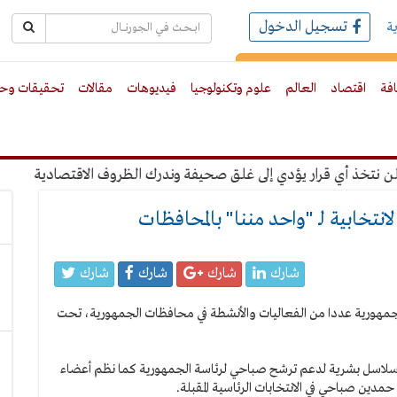
تسجيل الدخول
ة
رك بالبريد الالكترونى
افة
اقتصاد
العالم
علوم وتكنولوجيا
فيديوهات
مقالات
تحقيقات وحو
ذ أي قرار يؤدي إلى غلق صحيفة وندرك الظروف الاقتصادية
"عبدا
نتخابية لـ "واحد مننا" بالمحافظات
شارك
شارك
شارك
شارك
جمهورية عددا من الفعاليات والأنشطة في محافظات الجمهورية، تحت
ء سلاسل بشرية لدعم ترشح صباحي لرئاسة الجمهورية كما نظم أعضاء
مدين صباحي في الانتخابات الرئاسية المقبلة.