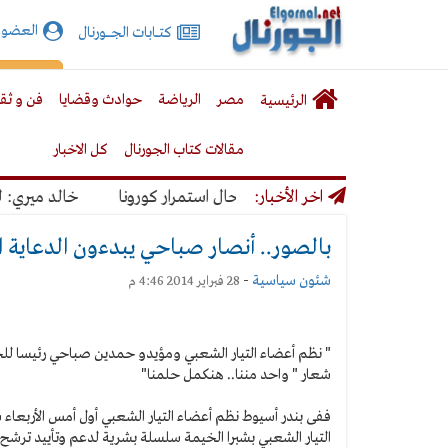
الجورنال
العضوي
كتـــابات الجـــــورنال
نت
لقائمة
إشت
مصر
الرياضة
حوادث وقضايا
فن و ثق
الرئيسية
لرئيسية
مقالات كتاب الجورنال
كل الاخبار
ل بنسبة 50% حال استمرار كورونا
اخر الأخبار:
خالد ميري: لن نتخ
بالصور.. أنصار صباحي يبدءون الدعاية الا
شئون سياسية
-
28 فبراير 2014 4:46 م
" نظم أعضاء التيار الشعبي ومؤيدو حمدين صباحي رئيسا لل
شعار " واحد مننا.. هنكمل حلمنا"
ففى بندر أسيوط نظم أعضاء التيار الشعبي أول أمس الأربعا
التيار الشعبي بشبرا الخيمة سلسلة بشرية لدعم وتأييد ترشح ح