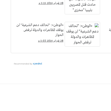
28 فبراير 2014 5:15 م
«الوطن»: "تحالف دعم الشرعية" لن
ة
يوقف المظاهرات والدولة ترفض
الحوار
28 فبراير 2014 5:03 م