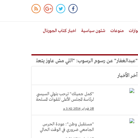
ارات
منوعات
شئون سياسية
اخبار كتاب الجورنال
لغفار" عن رسوم الرسوب: "اللي مش عاوز يتعلم ملوش مجانية"
أ
أخر الأخبار
"كمل جميلك" ترحب بتولي السيسي
لرئاسة المجلس الأعلى للقوات المسلحة
28 فبراير 2014 5:42 م
"مستقبل وطن": عودة الحرس
الجامعي ضروري في الوقت الحالي