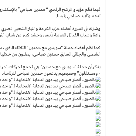
فيما نظم مؤيدو المرشح الرئاسي “حمدين صباحي” بالإسكندرية 
لدعم وتأييد صباحي رئيسا.
وشارك في المسيرة أعضاء حزب الكرامة والتيار الشعبي المصر
إرادة وشباب القبائل العربية بأبيس وحشد كبير من شباب الثو
كما نظم أعضاء حملة "سويسى مع حمدين" الثلاثاء الماضي، س
الشعبى والبرلمانى السابق حمدين صباحى، يعلنون من خلالها
يذكر أن حملة "سويسى مع حمدين" هي تجمع لحركات "مرشح ا
- ومستقلون" وجميعهم يدعمون حمدين صباحى للرئاسة.