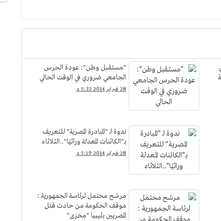
"مستقبل وطن": عودة الحرس
ة
الجامعي ضروري في الوقت الحالي
28 فبراير 2014 5:32 م
ندوة لـ "المبادرة المصرية" للتعريف
بـ"الكائنات المعدلة وراثيًا"..الثلاثاء
28 فبراير 2014 5:19 م
مرشح محتمل لرئاسة الجمهورية :
موقف الحكومة من حادث قتل
المصريين بليبيا "مخزى"