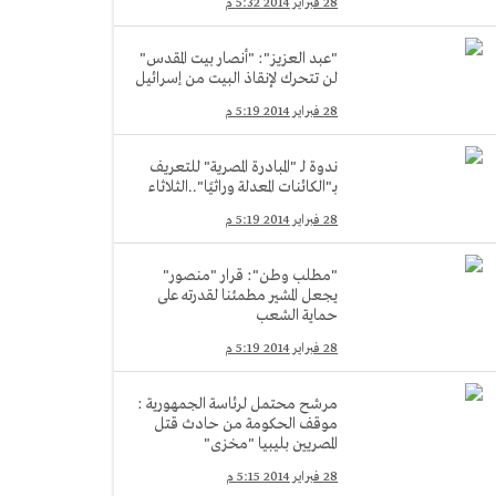
28 فبراير 2014 5:32 م
"عبد العزيز": "أنصار بيت المقدس"
لن تتحرك لإنقاذ البيت من إسرائيل
28 فبراير 2014 5:19 م
ندوة لـ "المبادرة المصرية" للتعريف
بـ"الكائنات المعدلة وراثيًا"..الثلاثاء
28 فبراير 2014 5:19 م
"مطلب وطن": قرار "منصور"
يجعل المشير مطمئنا لقدرته على
حماية الشعب
28 فبراير 2014 5:19 م
مرشح محتمل لرئاسة الجمهورية :
موقف الحكومة من حادث قتل
المصريين بليبيا "مخزى"
28 فبراير 2014 5:15 م