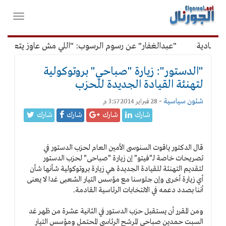
لقائمة
فتح
لرئيسية
واغلاق
القائمة
صادية
"عبدالغفار" عن رسوم الرسوب: "اللي مش عاوز يتعلم مل
"الدستور": زيارة "صباحي" بروتوكولية
لتهنئة القيادة الجديدة للحزب
شئون سياسية
-
28 فبراير 2014 3:57 م
شارك
شارك
شارك
شارك
قال الدكتور ياقوت السنوسى الأمين العام لحزب الدستور في
تصريحات خاصة لـ"فيتو" إن زيارة "صباحى" لحزب الدستور
لتقديم التهنئة للقيادة الجديدة هي زيارة بروتوكولية شأنها شأن
أي زيارة أخرى وإن جلوسنا مع مؤسس التيار الشعبى غدا لا يعنى
أننا بصدد دعمه في الانتخابات الرئاسية القادمة.
ومن المقرر أن يستقبل حزب الدستور في الثانية عشرة من ظهر غد
السبت حمدين صباحى المرشح الرئاسى المحتمل ومؤسس التيار