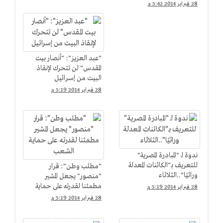
28 فبراير 2014 5:42 م
"عبد العزيز": "أنصار بيت
المقدس" لن تتحرك لإنقاذ
البيت من إسرائيل
28 فبراير 2014 5:19 م
ندوة لـ "المبادرة المصرية"
للتعريف بـ"الكائنات المعدلة
"مطلب وطن": قرار
وراثيًا"..الثلاثاء
"منصور" يجعل المشير
مطمئنا لقدرته على حماية
28 فبراير 2014 5:19 م
الشعب
28 فبراير 2014 5:19 م