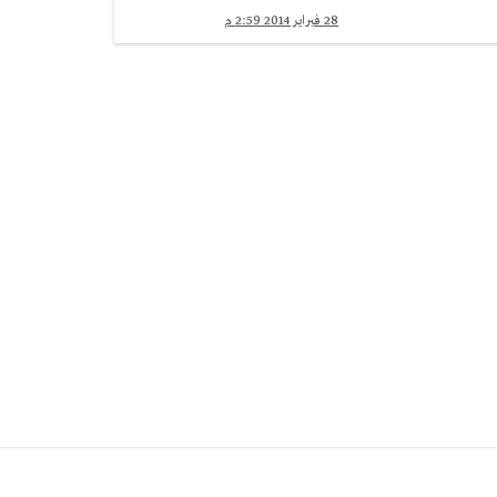
28 فبراير 2014 2:59 م