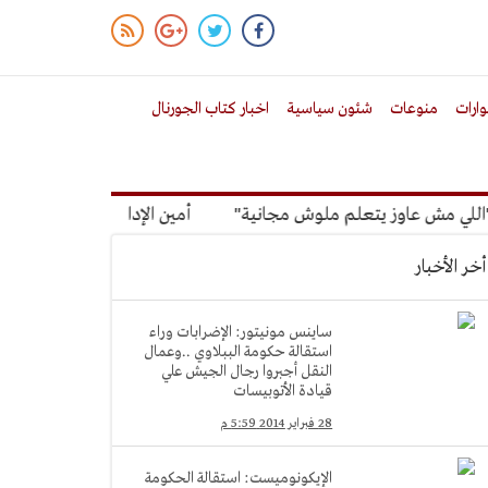
ارات
منوعات
شئون سياسية
اخبار كتاب الجورنال
ي مش عاوز يتعلم ملوش مجانية"
أمين الإدارة المحلية: معظم الم
أخر الأخبار
ساينس مونيتور: الإضرابات وراء
استقالة حكومة الببلاوي ..وعمال
النقل أجبروا رجال الجيش علي
قيادة الأتوبيسات
28 فبراير 2014 5:59 م
الإيكونوميست: استقالة الحكومة