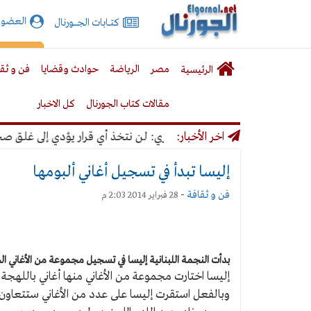
الجورنال
العضوي
كتـــابات الجـــــورنال
نت
لقائمة
إشت
مصر
الرياضة
حوادث وقضايا
فن و ثق
الرئيسية
لرئيسية
مقالات كتاب الجورنال
كل الاخبار
اخر الأخبار:
خالد ميري: لن نتخذ أي قرار يؤدي إلى غلق صحيفة
إليسا تبدأ في تسجيل أغاني ألبومها
فن و ثقافة
-
28 فبراير 2014 2:03 م
بدأت النجمة اللبنانية إليسا في تسجيل مجموعة من الأغاني الج
إليسا اختارت مجموعة من الأغاني منها أغاني باللهجة 
وبالفعل استقرت إليسا على عدد من الأغاني ستتعاون