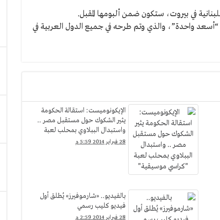
لبنانية في بيروت، ستكون ضمن ألبومها المقبل.
م “أسعد واحدة”، والذي وتم طرحه في جميع الدول العربية في
الإيكونوميست: استقالة الحكومة
يثير الشكوك حول مستقبل مصر ..
واستبدال الببلاوي بمحلب لعبة
"كراسي موسيقية"
28 فبراير 2014 5:59 م
بالفيديو.. «شارموفيرز» يُطلق أول
فيديو كليب رسمي
28 فبراير 2014 2:59 م