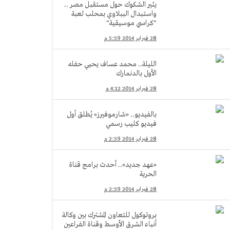
يثير الشكوك حول مستقبل مصر ..
واستبدال الببلاوي بمحلب لعبة
"كراسي موسيقية"
28 فبراير 2014 5:59 م
الليلة.. محمد عساف يحيي حفله
الأول بالدنمارك
28 فبراير 2014 4:12 م
بالفيديو.. «شارموفيرز» يُطلق أول
فيديو كليب رسمي
28 فبراير 2014 2:59 م
«عهد جديد».. أحدث برامج قناة
الحرية
28 فبراير 2014 2:59 م
بروتوكول للتعاون المشترك بين وكالة
أنباء الشرق الأوسط وقناة الفراعين