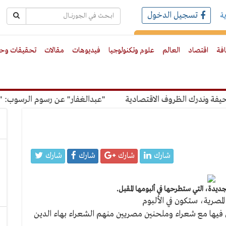
تسجيل الدخول
ة
رك بالبريد الالكترونى
افة
اقتصاد
العالم
علوم وتكنولوجيا
فيديوهات
مقالات
تحقيقات وحو
 وندرك الظروف الاقتصادية
"عبدالغفار" عن رسوم الرسوب: "الل
شارك
شارك
شارك
شارك
ديدة، التي ستطرحها في ألبومها المقبل.
المصرية، ستكون في الألبوم
 فيها مع شعراء وملحنين مصريين منهم الشعراء بهاء الدين