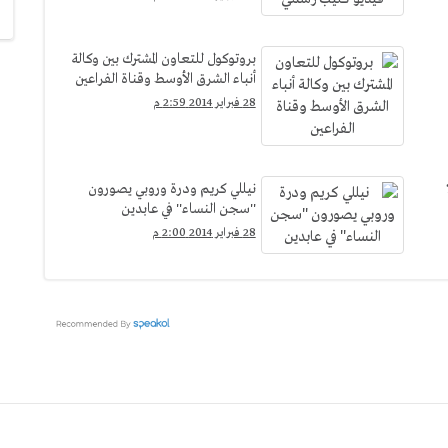
بروتوكول للتعاون المشترك بين وكالة
أنباء الشرق الأوسط وقناة الفراعين
28 فبراير 2014 2:59 م
نيللي كريم ودرة وروبي يصورون
''سجن النساء'' في عابدين
28 فبراير 2014 2:00 م