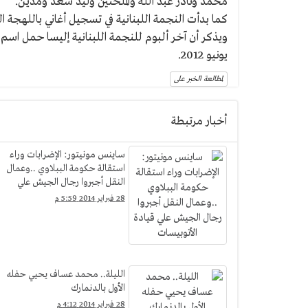
محمد ونادر عبد الله والملحنين وليد سعد ومدين.
كما بدأت النجمة اللبنانية في تسجيل أغاني باللهجة ال
ويذكر أن آخر ألبوم للنجمة اللبنانية إليسا حمل اس
يونيو 2012.
لمطالعة الخبر على
أخبار مرتبطة
ساينس مونيتور: الإضرابات وراء
استقالة حكومة الببلاوي ..وعمال
النقل أجبروا رجال الجيش علي
قيادة الأتوبيسات
28 فبراير 2014 5:59 م
الليلة.. محمد عساف يحيي حفله
الأول بالدنمارك
28 فبراير 2014 4:12 م