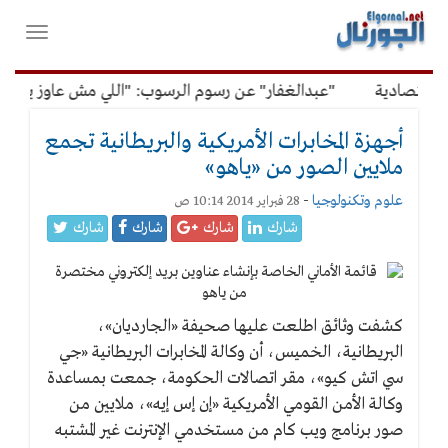
لقائمة
فتح
لرئيسية
واغلاق
القائمة
قتصادية
"عبدالغفار" عن رسوم الرسوب: "اللي مش عاوز يتعلم م
أجهزة المخابرات الأمريكية والبريطانية تجمع
ملايين الصور من «ياهو»
علوم وتكنولوجيا
-
28 فبراير 2014 10:14 ص
شارك
شارك
شارك
شارك
كشفت وثائق اطلعت عليها صحيفة «الجارديان»،
البريطانية، الخميس، أن وكالة المخابرات البريطانية «جي
سي اتش كيو»، مقر اتصالات الحكومة، جمعت بمساعدة
وكالة الأمن القومي الأمريكية «إن إس إيه»، ملايين من
صور برنامج ويب كام من مستخدمي الإنترنت غير المشتبه