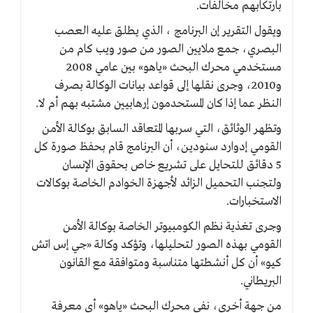
بارتكابهم مخالفات.
ويقول التقرير إن البرنامج ، الذي يطلق عليه العصب
البصري، جمع ملايين الصور من صور ويب كام من
مستخدمي محرك البحث «ياهو» بين عامي 2008
و2010، وجرى نقلها إلى قواعد بيانات الوكالة بصرف
النظر عما إذا كان المستحدمون إرهابيين مشتبه بهم أم لا.
وتظهر الوثائق، التي سربها المتعاقد السابق بوكالة الأمن
القومي إدوارد سنودين، أن البرنامج قام بحفظ صورة كل
5 دقائق للتحايل على تشريع خاص بحقوق الإنسان
ولتجنب التحميل الزائد لأجهزة الخوادم الخاصة بوكالات
الاستخبارات.
وجرى تغذية نظم الكومبيوتر الخاصة بوكالة الأمن
القومي بهذه الصور لتحليلها، وتؤكد وكالة «جي إس اتش
كيو» أن كل أنشطتها متناسبة ومتوافقة مع القانون
البريطاني.
من جهة أخرى، نفى محرك البحث «ياهو» أي معرفة