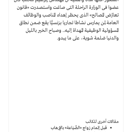
عضوا فى الوزارة الراحلة التى صاغت واستصدرت «قانون
تعارُض المصالح» الذى يحظر إهداء المناصب والوظائف
العامة لمن يمارس نشاطا تجاريا بزنسيًّا يقع ضمن نطاق
المسؤولية الوظيفية المهداة إليه.. وصباح الخير بالليل
والدنيا ضلمة شوية، على ما يبدو.
مقالات أخرى للكاتب
قبل إتمام زواج «الصِّيَاعة» بالإرهاب