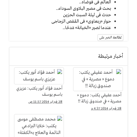
العالم فى فوضاه..
بحث فى مصير البلاوى السوداء..
حدث فى ليلة السبت الحزين
حوار «ربعاوى» فى القفص الزجاجى
عندما تصير «الخيانة» مَدحًا..
لمطالعة الخبر على
أخبار مرتبطة
أحمد فؤاد أنور يكتب: عزيزي
باسم يوسف
أحمد عفيفي يكتب: دموع «
مصرية » في صندوق زبالة !!
28 فبراير 2014 11:57 ص
28 فبراير 2014 4:37 م