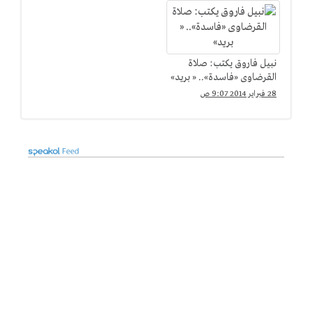
نبيل فاروق يكتب: صلاة
القرضاوى «فاسدة».. « بريد»
28 فبراير 2014 9:07 ص