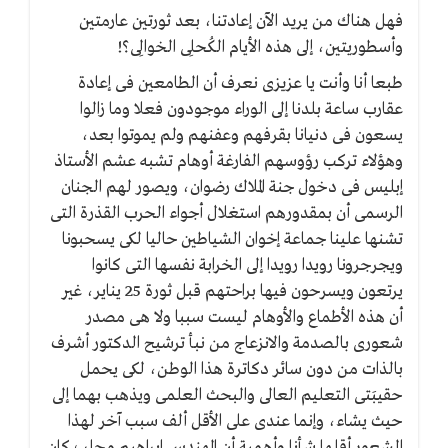
فهل هناك من يريد الآن إعادتنا، بعد ثورتين عارمتين
وأسطوريتين، إلى هذه الأيام الكُحلِى الخوالِى؟!
طبعا أنا وأنت يا عزيزى نعرف أن الطامعين فى إعادة
عقارب ساعة بلدنا إلى الوراء موجودون فعلا وما زالوا
يسعون فى دنيانا بقرفهم وعفنهم ولم يموتوا بعد،
وهؤلاء تركب رؤوسهم الفارغة أوهام تشبه عشم الأستاذ
إبليس فى دخول جنة الملاك رضوان، ويصور لهم الجنان
الرسمى أن بمقدورهم استغلال أجواء الحرب القذرة التى
تشنها علينا جماعة إخوان الشياطين حاليا لكى يسحبونا
ويجرجرونا رويدا رويدا إلى الخرابة نفسها التى كانوا
يرتعون ويسرحون فيها براحتهم قبل ثورة 25 يناير، غير
أن هذه الأطماع والأوهام ليست سببا ولا هى مصدر
شعورى بالصدمة والانزعاج من نبأ ترشيح الدكتور أشرف
بالذات من دون سائر دكاترة هذا الوطن، لكى يحمل
حقيبَتى التعليم العالى والبحث العلمى ويذهب بهما إلى
حيث يشاء، وإنما عندى على الأقل ألف سبب آخر لهذا
الشعور أقلها شأنا وأهمية أن المهندس إبراهيم محلب كان