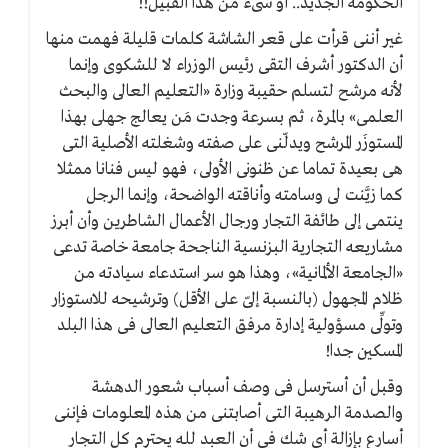
الحكومة الجديد.. أو شىء من هذا القبيل!!
غير أننى قرأت على قعر الشاشة كلمات قليلة فهمت منها
أن الدكتور أشرف التقى رئيس الوزراء لا للشكوى وإنما
لأنه مرشح لتسلم حقيبة وزارة «التعليم العالى والبحث
العلمى» بالمرة، ثم بسرعة وجدت مَن يعالج جهلى بهذا
المستوزَر المرشح ويدلّنى على صفته وشغلته الأصلية التى
هى بعيدة تماما عن ظنونى الأولى، فهو ليس فنانا ممثلا
كما زيَّنت لى وسامته وأناقته الواضحة، وإنما الرجل
ينتمى إلى طائفة التجار ورجال الأعمال الشاطرين وأن أبرز
مشاريعه التجارية البزنسية الناجحة جامعة خاصة تدعى
«الجامعة الألمانية»، وهذا هو سر استدعاء سيادته من
ظلام المجهول (بالنسبة إلىّ على الأقل) وترشيحه للاستوزار
وتولِّى مسؤولية إدارة مرفق التعليم العالى فى هذا البلد
المسكين جدا!
وقبل أن أسترسل فى وصف أسباب شعور الدهشة
والصدمة الرهيبة التى أصابتنى من هذه المعلومات فإننى
أسارع بإزالة أى شك فى أن العبد لله يحترم كل التجار