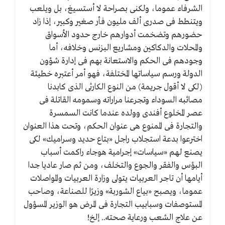
الشرفاء عموما، ولكنى بصراحة لا أستسيغ، بل ويلعب
ويتنطط فى صدرى ألف مليون فأر صغير وكبير، إذا زاد
حضورهم وتضخمت أدوارهم خارج حدود الأسواق
والمحلات والدكاكين ومشاريع البزنس وخلافه، أما
وجودهم فى الحكم والاستعانة بهم فى إدارة شؤون
الدولة ورسم سياساتها المختلفة، فهو أمر أعتبره خطيئة
(لكى لا أقول جريمة) من النوع الكارثى الذى كابدنا
مصائبه السوداء وتجرعنا مراراته وسمومه القاتلة فى
عصر المخلوع أفندى وولده عندما كانت السمسرة
والتجارة فى الممنوع هى عنوان الحكم، وتحت هذا العنوان
اخترعوا بدعة استجلاب راجل «بتاع حديد وسراميك» لكى
يصنع لهم «سياسات» إجرامية هوجاء راكمت أسباب
البؤس والفقر والجوع والتخلف، ومن ثم صار عاديا جدا
أيامها أن تاجر العربيات يتولى وزارة العربيات والمواصلات
عموما، ويصبح «بياع الشوربة» وزيرًا للصناعة، وصاحب
المستوصفات وسبابيب التجارة فى المرض هو الوزير المسؤول
عن علاج الشعب ورعاية صحته.. إلخ!