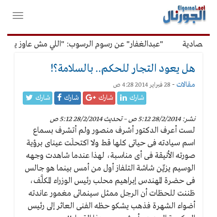
لقائمة
فتح
لرئيسية
واغلاق
القائمة
صادية
"عبدالغفار" عن رسوم الرسوب: "اللي مش عاوز يتعلم مل
هل يعود التجار للحكم.. بالسلامة؟!
مقالات
-
28 فبراير 2014 4:28 ص
شارك
شارك
شارك
شارك
نشر: 28/2/2014 5:12 ص – تحديث 28/2/2014 5:12 ص
لست أعرف الدكتور أشرف منصور ولم أتشرف بسماع
اسم سيادته فى حياتى كلها قط ولا اكتحلَت عيناى برؤية
صورته الأنيقة فى أى مناسبة، لهذا عندما شاهدت وجهه
الوسيم يزيِّن شاشة التلفاز أول من أمس بينما هو جالس
فى حضرة المهندس إبراهيم محلب رئيس الوزراء المكلَّف،
ظننت للحظات أن الرجل ممثل سينمائى مغمور عاندته
أضواء الشهرة فذهب يشكو حظه الفنى العاثر إلى رئيس