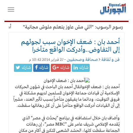
لقائمة
فتح
لرئيسية
واغلاق
القائمة
ن رسوم الرسوب: "اللي مش عاوز يتعلم ملوش مجانية"
أمين الإد
أحمد بان : ضعف الإخوان سبب لجوئهم
إلى التفاوض..وأدركت الواقع متأخرا
فن و ثقافة
صحافة وصحفيين
-
27 فبراير 2014 10:42 م
شارك
شارك
شارك
شارك
أحمد بان : ضعف الإخوان
قال أحمد بان الباحث في شؤون الحركات
الإسلامية أن قيادات جماعة الإخوان المسلمين لديهم مشكلة في
فروق التوقيت، ودائما ما يفيقون متأخراً بسبب تأثير العند، مشيراً
إلى أن القيادات أدركت الواقع متأخراً على أن كل رهاناتها سقطت.
وأضاف بان خلال استضافته في برنامج "يحدُث في مصر" الذي
يُقدمه الإعلامي شريف عامر على "MBC مصر"، إن رهانات
الجماعة سقطت كلها، الحشد الشعبي المتكرر في أكثر من مكان