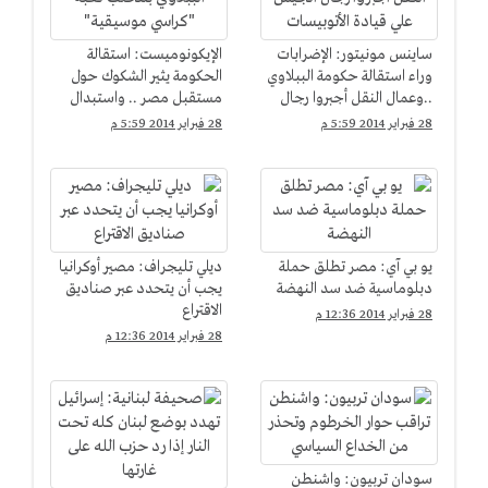
ساينس مونيتور: الإضرابات
الإيكونوميست: استقالة
وراء استقالة حكومة الببلاوي
الحكومة يثير الشكوك حول
..وعمال النقل أجبروا رجال
مستقبل مصر .. واستبدال
الجيش علي قيادة
الببلاوي بمحلب لعبة
28 فبراير 2014 5:59 م
28 فبراير 2014 5:59 م
الأتوبيسات
"كراسي موسيقية"
يو بي آي: مصر تطلق حملة
ديلي تليجراف: مصير أوكرانيا
دبلوماسية ضد سد النهضة
يجب أن يتحدد عبر صناديق
الاقتراع
28 فبراير 2014 12:36 م
28 فبراير 2014 12:36 م
سودان تربيون: واشنطن